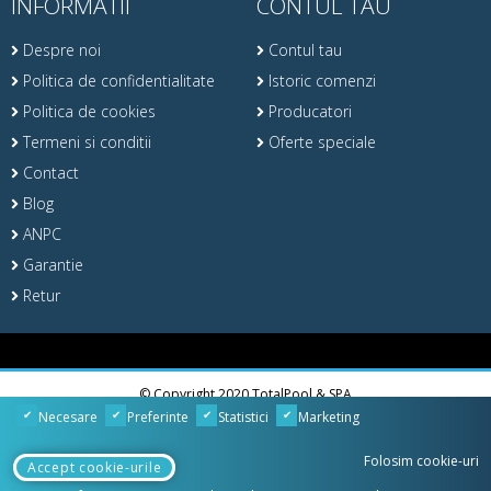
INFORMATII
CONTUL TAU
Despre noi
Contul tau
Politica de confidentialitate
Istoric comenzi
Politica de cookies
Producatori
Termeni si conditii
Oferte speciale
Contact
Blog
ANPC
Garantie
Retur
© Copyright 2020 TotalPool & SPA
Necesare
Preferinte
Statistici
Marketing
Folosim cookie-uri
Accept cookie-urile