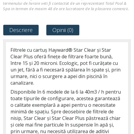
termenului de livrare veti fi contactat de un reprezentant Total Pool &
Spa in termen de maxim 48 de ore lucratoare de la plasarea comenzii.
Descriere
Opinii (0)
Filtrele cu cartuș Hayward® Star Clear și Star
Clear Plus oferă finețe de filtrare foarte bună,
între 15 și 20 microni. Ecologic, pot fi curățate cu
un jet, fără a fi necesară spălarea în spate și, prin
urmare, nici o scurgere a apei din piscină în
canalizare.
Disponibile în 6 modele de la 6 la 40m3 / h pentru
toate tipurile de configurare, acestea garantează
o calitate exemplară a apei pentru o necesitate
minimă de spațiu. Spre deosebire de filtrele de
nisip, Star Clear și Star Clear Plus păstrează chiar
și cele mai fine particule în suspensie în apă și,
prin urmare, nu necesită utilizarea de aditivi