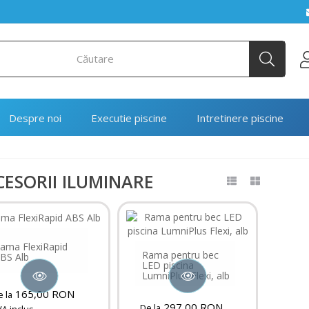
Despre noi
Executie piscine
Intretinere piscine
CESORII ILUMINARE
ama FlexiRapid
Rama pentru bec
BS Alb
LED piscina
LumniPlus Flexi, alb
165,00 RON
 la
297,00 RON
De la