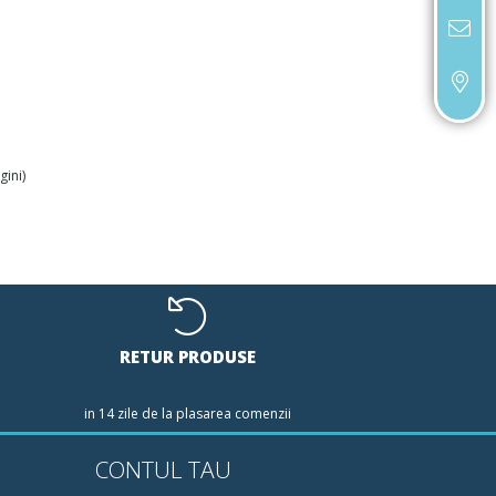
gini)
RETUR PRODUSE
in 14 zile de la plasarea comenzii
CONTUL TAU