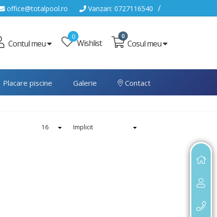
/
office@totalpool.ro
Vanzari: 0727116540
0
0
Wishlist
Cosul meu
Contul meu
Placare piscine
Galerie
Contact