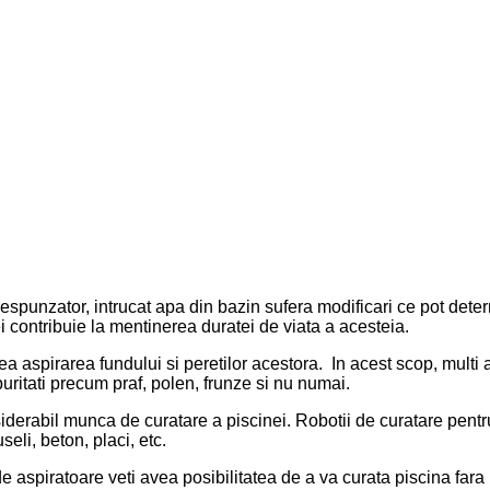
 corespunzator, intrucat apa din bazin sufera modificari ce pot de
ei contribuie la mentinerea duratei de viata a acesteia.
a aspirarea fundului si peretilor acestora. In acest scop, multi 
puritati precum praf, polen, frunze si nu numai.
derabil munca de curatare a piscinei. Robotii de curatare pentru
seli, beton, placi, etc.
spiratoare veti avea posibilitatea de a va curata piscina fara n