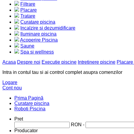
Filtrare
Placare
Tratare
Curatare piscina
Incalzire si dezumidificare
Iluminare piscina
Acoperire Piscina
Saune
Spa si wellness
Acasa
Despre noi
Executie piscine
Intretinere piscine
Placare
Intra in contul tau si ai control complet asupra comenzilor
Logare
Cont nou
Prima Pagină
Curatare piscina
Roboti Piscina
Pret
RON -
Producator