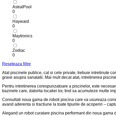
AstralPool
0
Hayward
0
Maytronics
0
Zodiac
0
Reseteaza filtre
Atat piscinele publice, cat si cele private, trebuie intretinute
grave asupra sanatatii. Mai mult decat atat, intretinerea piscin
Pentru intretinerea corespunzatoare a piscinelor, este necesare
bazinele care, datorita locatiei lor, tind sa acumuleze multe im
Consultati noua gama de roboti piscina care va usureaza consi
avand aderenta si tractiune la toate tipurile de acoperiri – captu
Alegand un robot curatare piscina performant din noua gama de a