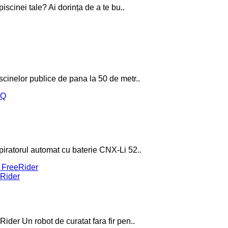
iscinei tale? Ai dorința de a te bu..
scinelor publice de pana la 50 de metr..
iratorul automat cu baterie CNX-Li 52..
eRider
der Un robot de curatat fara fir pen..