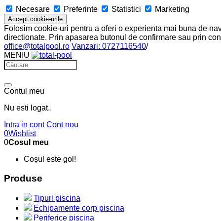
Necesare
Preferinte
Statistici
Marketing
Accept cookie-urile
Folosim cookie-uri pentru a oferi o experienta mai buna de navig
directionate. Prin apasarea butonul de confirmare sau prin cont
office@totalpool.ro
Vanzari: 0727116540
/
MENIU
Contul meu
Nu esti logat..
Intra in cont
Cont nou
0
Wishlist
0
Cosul meu
Coșul este gol!
Produse
Tipuri piscina
Echipamente corp piscina
Periferice piscina