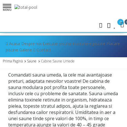
MENIU
0
Acasa
Despre noi
Executie piscine
Intretinere piscine
Placare
piscine
Galerie
Contact
Prima Pagină
Saune
Cabine Saune Umede
Comandati sauna umeda, la cele mai avantajoase
preturi, adaptata nevoilor voastre! De cabina de
sauna modulara pot profita toate persoanele,
inclusiv cele cu probleme de sanatate. Sauna umeda
elimina toxinele retinute in organism, hidrateaza
pielea, topeste stratul adipos, ajuta la reglarea si
desfundarea cailor respiratorii. Umiditatea in aer a
unei saune tinde spre valori de 100%, in timp ce
temperatura ajunge la valori de 40 – 45 grade