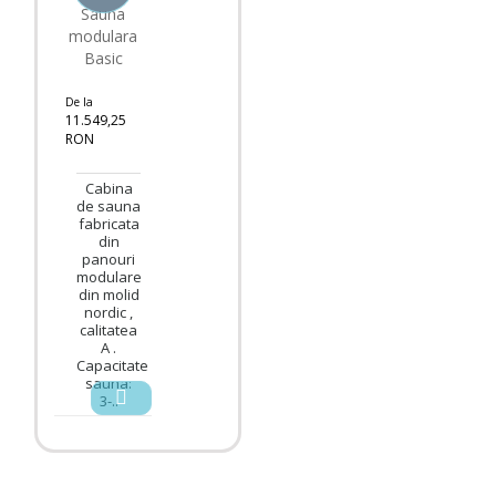
Sauna
modulara
Basic
De la
11.549,25
RON
TVA inclus
Cabina
de sauna
fabricata
din
panouri
modulare
din molid
nordic ,
calitatea
A .
Capacitate
sauna:
3-..