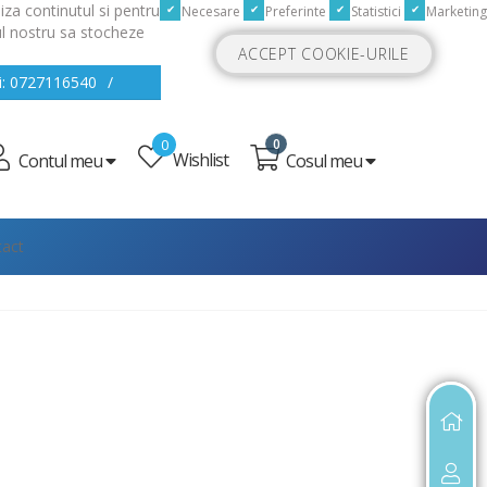
iza continutul si pentru
Necesare
Preferinte
Statistici
Marketing
-ul nostru sa stocheze
ACCEPT COOKIE-URILE
i: 0727116540
/
0
0
Wishlist
Cosul meu
Contul meu
act