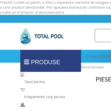
Folosim cookie-uri pentru a oferi o experienta mai buna de navigare pe 
a servi anunturi directionate. Prin apasarea butonul de confirmare sau
cookie-uri in browser-ul dumneavoastra.
Acasa
Despre
PRODUSE
Prima Pagină
Iluminare Piscina
Piese De Schimb Iluminare
PRET
PIES
Tipuri piscina
RON -
Echipamente corp piscina
RON