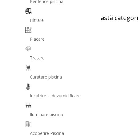
Periferice piscina
Reseteaza filtre
Nu sunt produse în această categori
Filtrare
Placare
Tratare
Curatare piscina
Incalzire si dezumidificare
Iluminare piscina
Acoperire Piscina