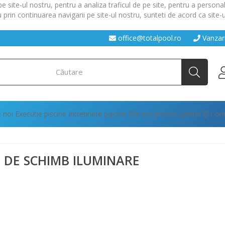
site-ul nostru, pentru a analiza traficul de pe site, pentru a personal
 prin continuarea navigarii pe site-ul nostru, sunteti de acord ca site
office@totalpool.ro
Vanzar
 noi
Executie piscine
Intretinere piscine
Placare piscine
Galerie
Cont
E DE SCHIMB ILUMINARE