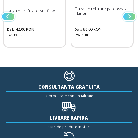
Duza de refulare pardoseala
Duza de refulare Muliflow
- Liner
42,00 RON
96,00 RON
De la
De la
TVA inclus
TVA inclus
CONSULTANTA GRATUITA
la produsele comercializate
LIVRARE RAPIDA
sute de produse in stoc