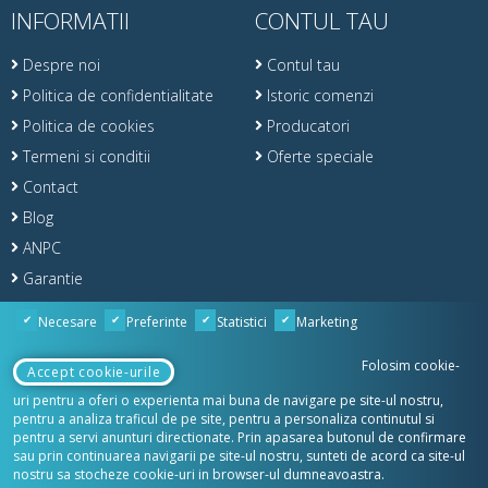
INFORMATII
CONTUL TAU
Despre noi
Contul tau
Politica de confidentialitate
Istoric comenzi
Politica de cookies
Producatori
Termeni si conditii
Oferte speciale
Contact
Blog
ANPC
Garantie
Retur
Necesare
Preferinte
Statistici
Marketing
Folosim cookie-
Accept cookie-urile
uri pentru a oferi o experienta mai buna de navigare pe site-ul nostru,
© Copyright 2020 TotalPool & SPA
pentru a analiza traficul de pe site, pentru a personaliza continutul si
pentru a servi anunturi directionate. Prin apasarea butonul de confirmare
sau prin continuarea navigarii pe site-ul nostru, sunteti de acord ca site-ul
nostru sa stocheze cookie-uri in browser-ul dumneavoastra.