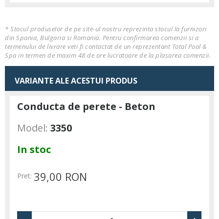
* Stocul produselor de pe site-ul nostru reprezinta stocul la furnizori
din Spania, Bulgaria si Romania. Pentru confirmarea comenzii si a
termenului de livrare veti fi contactat de un reprezentant Total Pool &
Spa in termen de maxim 48 de ore lucratoare de la plasarea comenzii.
VARIANTE ALE ACESTUI PRODUS
Conducta de perete - Beton
Model:
3350
In stoc
39,00 RON
Pret: