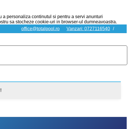
u a personaliza continutul si pentru a servi anunturi
 nostru sa stocheze cookie-uri in browser-ul dumneavoastra.
office@totalpool.ro
Vanzari: 0727116540
/
!