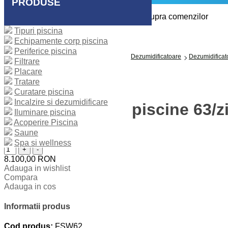
PRODUSE
Intra in contul tau si ai control complet asupra comenzilor
Tipuri piscina
Logare
Echipamente corp piscina
Cont nou
Periferice piscina
Prima Pagină
Incalzire Si Dezumidificare
Dezumidificatoare
Dezumidificato
Filtrare
Placare
Tratare
Curatare piscina
Incalzire si dezumidificare
Dezumidificator piscine 63/z
Iluminare piscina
Acoperire Piscina
Saune
Cantitate:
Spa si wellness
+
-
8.100,00 RON
Adauga in wishlist
Compara
Adauga in cos
Informatii produs
Cod produs:
FSW62