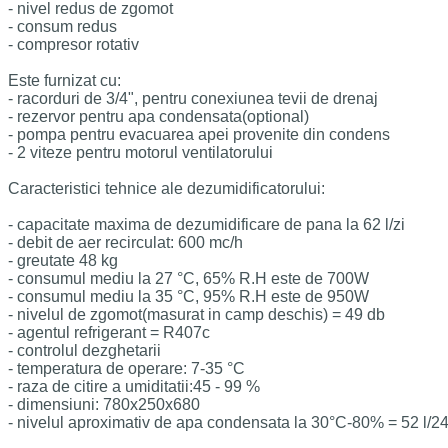
- nivel redus de zgomot
- consum redus
- compresor rotativ
Este furnizat cu:
- racorduri de 3/4", pentru conexiunea tevii de drenaj
- rezervor pentru apa condensata(optional)
- pompa pentru evacuarea apei provenite din condens
- 2 viteze pentru motorul ventilatorului
Caracteristici tehnice ale dezumidificatorului:
- capacitate maxima de dezumidificare de pana la 62 l/zi
- debit de aer recirculat: 600 mc/h
- greutate 48 kg
- consumul mediu la 27 °C, 65% R.H este de 700W
- consumul mediu la 35 °C, 95% R.H este de 950W
- nivelul de zgomot(masurat in camp deschis) = 49 db
- agentul refrigerant = R407c
- controlul dezghetarii
- temperatura de operare: 7-35 °C
- raza de citire a umiditatii:45 - 99 %
- dimensiuni: 780x250x680
- nivelul aproximativ de apa condensata la 30°C-80% = 52 l/2