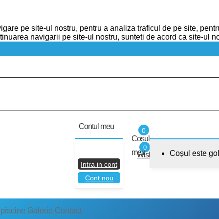
are pe site-ul nostru, pentru a analiza traficul de pe site, pentr
inuarea navigarii pe site-ul nostru, sunteti de acord ca site-ul
Contul meu
0
Cosul
0
Nu esti logat..
meu
Coșul este gol
Wishlist
Intra in cont
Cont nou
 piscine
Galerie
Contact