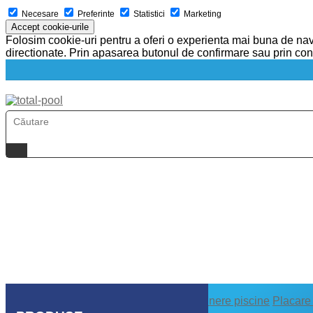
Necesare
Preferinte
Statistici
Marketing
Accept cookie-urile
Folosim cookie-uri pentru a oferi o experienta mai buna de navig
directionate. Prin apasarea butonul de confirmare sau prin cont
Acasa
Despre noi
Executie piscine
Intretinere piscine
Placare