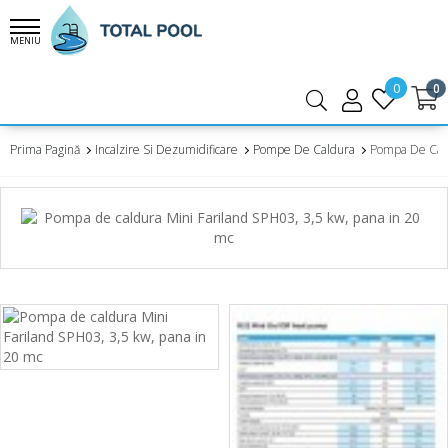
MENIU
0
0
Prima Pagină
Incalzire Si Dezumidificare
Pompe De Caldura
Pompa De Cald