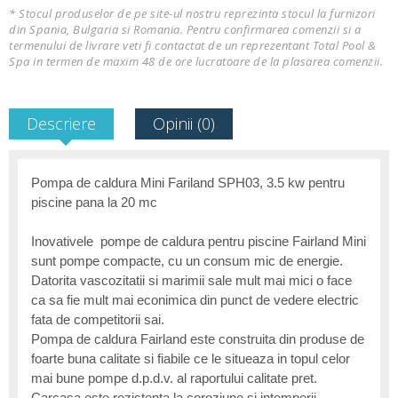
* Stocul produselor de pe site-ul nostru reprezinta stocul la furnizori
din Spania, Bulgaria si Romania. Pentru confirmarea comenzii si a
termenului de livrare veti fi contactat de un reprezentant Total Pool &
Spa in termen de maxim 48 de ore lucratoare de la plasarea comenzii.
Descriere
Opinii (0)
Pompa de caldura Mini Fariland SPH03, 3.5 kw pentru
piscine pana la 20 mc
Inovativele pompe de caldura pentru piscine Fairland Mini
sunt pompe compacte, cu un consum mic de energie.
Datorita vascozitatii si marimii sale mult mai mici o face
ca sa fie mult mai econimica din punct de vedere electric
fata de competitorii sai.
Pompa de caldura Fairland este construita din produse de
foarte buna calitate si fiabile ce le situeaza in topul celor
mai bune pompe d.p.d.v. al raportului calitate pret.
Carcasa este rezistenta la coroziune si intemperii.