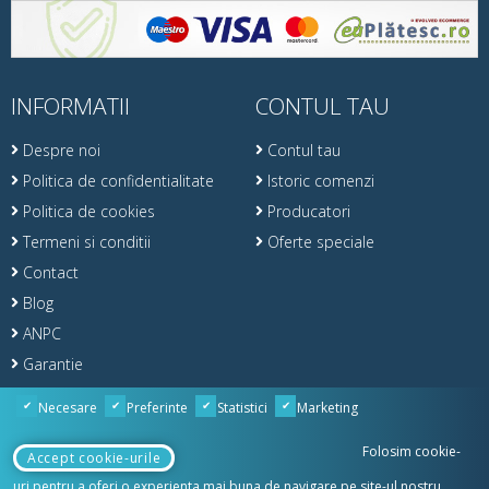
INFORMATII
CONTUL TAU
Despre noi
Contul tau
Politica de confidentialitate
Istoric comenzi
Politica de cookies
Producatori
Termeni si conditii
Oferte speciale
Contact
Blog
ANPC
Garantie
Retur
Necesare
Preferinte
Statistici
Marketing
Folosim cookie-
Accept cookie-urile
uri pentru a oferi o experienta mai buna de navigare pe site-ul nostru,