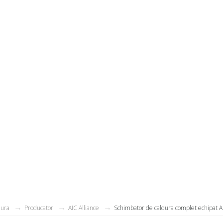
dura
Producator
AIC Alliance
Schimbator de caldura complet echipat A