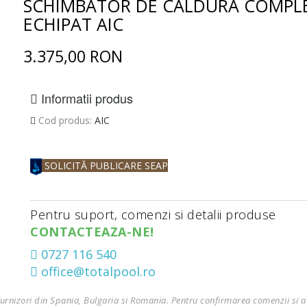
SCHIMBATOR DE CALDURA COMPL
ECHIPAT AIC
3.375,00 RON
Informatii produs
Cod produs:
AIC
SOLICITĂ PUBLICARE SEAP
Pentru suport, comenzi si detalii produse
CONTACTEAZA-NE!
0727 116 540
office@totalpool.ro
furnizori din Spania, Bulgaria si Romania. Pentru confirmarea comenzii si a 