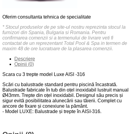
Oferim consultanta tehnica de specialitate
* Stocul produselor de pe site-ul nostru reprezinta stocul la
furnizori din Spania, Bulgaria si Romania. Pentru
confirmarea comenzii si a termenului de livrare veti fi
contactat de un reprezentant Total Pool & Spa in termen de
maxim 48 de ore lucratoare de la plasarea comenzii.
Descriere
Opinii (0)
Scara cu 3 trepte model Luxe AISI -316
Scări cu balustrade standard pentru piscină încastrată.
Balustrade fabricate în tub din oțel inoxidabil lustruit manual
Ø43mm. Trepte din oțel inoxidabil. Designul său precis și
sigur evită posibilitatea alunecării sau tăierii. Complet cu
ancore de fixare și conexiune la pământ.
- Model LUXE: Balustrade și trepte în AISI-316.