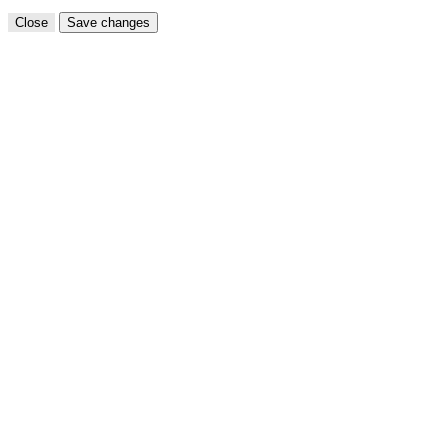
Close
Save changes