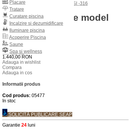
Placare
Tratare
Scara cu 3 trepte model
Curatare piscina
Incalzire si dezumidificare
Luxe AISI -316
Iluminare piscina
Acoperire Piscina
Cantitate:
Saune
Spa si wellness
+
-
1.440,00 RON
Adauga in wishlist
Compara
Adauga in cos
Informatii produs
Cod produs:
05477
In stoc
SOLICITĂ PUBLICARE SEAP
Garantie
24
luni