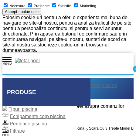
Necesare
Preferinte
Statistici
Marketing
Accept cookie-urile
Folosim cookie-uri pentru a oferi o experienta mai buna de
navigare pe site-ul nostru, pentru a analiza traficul de pe site,
pentru a personaliza continutul si pentru a servi anunturi
directionate. Prin apasarea butonul de confirmare sau prin
continuarea navigarii pe site-ul nostru, sunteti de acord ca
site-ul nostru sa stocheze cookie-uri in browser-ul
dumneavoastra.
MENIU
Acasa
Despre noi
Executie piscine
Intretinere piscine
Placare piscine
Galerie
Contact
PRODUSE
Intra in contul tau si ai control complet asupra comenzilor
Tipuri piscina
Logare
Echipamente corp piscina
Cont nou
Periferice piscina
Prima Pagină
Periferice Piscina
Scari Piscina
Scara Cu 3 Trepte Model Lux
Filtrare