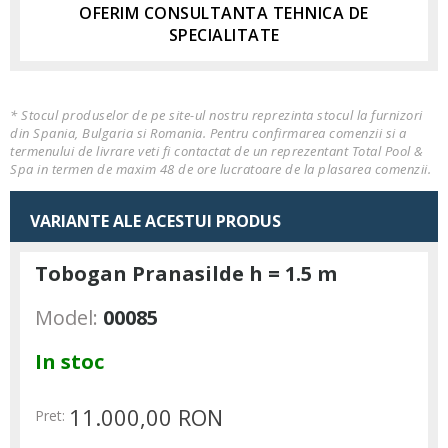
OFERIM CONSULTANTA TEHNICA DE
SPECIALITATE
* Stocul produselor de pe site-ul nostru reprezinta stocul la furnizori
din Spania, Bulgaria si Romania. Pentru confirmarea comenzii si a
termenului de livrare veti fi contactat de un reprezentant Total Pool &
Spa in termen de maxim 48 de ore lucratoare de la plasarea comenzii.
VARIANTE ALE ACESTUI PRODUS
Tobogan Pranasilde h = 1.5 m
Model:
00085
In stoc
11.000,00 RON
Pret: