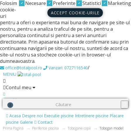
Folosim
Necesare
Preferinte
Statistici
Marketing
cookie-
ACCEPT COOKIE-URILE
uri
pentru a oferi o experienta mai buna de navigare pe site-ul
nostru, pentru a analiza traficul de pe site, pentru a
personaliza continutul si pentru a servi anunturi
directionate. Prin apasarea butonul de confirmare sau prin
continuarea navigarii pe site-ul nostru, sunteti de acord ca
site-ul nostru sa stocheze cookie-uri in browser-ul
dumneavoastra.
/
office@totalpool.ro
Vanzari: 0727116540
MENIU
Contul meu
0
Wishlist
0
Cosul meu
Acasa
Despre noi
Executie piscine
Intretinere piscine
Placare
piscine
Galerie
Contact
Prima Pagină
Periferice piscina
Tobogane copii
Tobogan model