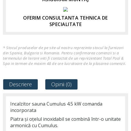
OFERIM CONSULTANTA TEHNICA DE
SPECIALITATE
* Stocul produselor de pe site-ul nostru reprezinta stocul la furnizori
din Spania, Bulgaria si Romania. Pentru confirmarea comenzii si a
termenului de livrare veti fi contactat de un reprezentant Total Pool &
Spa in termen de maxim 48 de ore lucratoare de la plasarea comenzii.
Descriere
Opinii (0)
Incalzitor sauna Cumulus 4.5 kW comanda
incorporata
Piatra și oțelul inoxidabil se combină într-o unitate
armonică cu Cumulus.