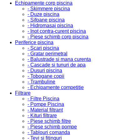
Echipamente corp piscina
- Skimmere piscina
- Duze piscina
- Sifoane piscina
- Hidromasaj piscina
- Inot contra-curent piscina
- Piese schimb corp piscina
Periferice piscina
- Scari piscina
- Gratar perimetral
- Balustrade si mana curenta
- Cascade si tunuri de apa
- Dusuri piscina
- Tobogane copii
- Trambuline
- Echipamente competitie
Filtrare
- Filtre Piscina
- Pompe Piscina
- Material filtrant
- Kituri filtrare
- Piese schimb filtre
- Piese schimb pompe
- Tablouri comanda
- Tevi si fitinguri