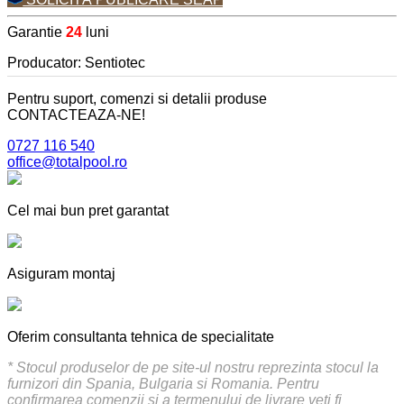
Garantie
24
luni
Producator: Sentiotec
Pentru suport, comenzi si detalii produse
CONTACTEAZA-NE!
0727 116 540
office@totalpool.ro
Cel mai bun pret garantat
Asiguram montaj
Oferim consultanta tehnica de specialitate
* Stocul produselor de pe site-ul nostru reprezinta stocul la
furnizori din Spania, Bulgaria si Romania. Pentru
confirmarea comenzii si a termenului de livrare veti fi