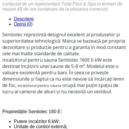
contactat de un reprezentant Total Pool & Spa in termen de
maxim 48 de ore lucratoare de la plasarea comenzii.
Descriere
Opinii (0)
Sentiotec reprezintă designul excelent al produselor și
superioritatea tehnologică. Marca se bazează pe propria
dezvoltare și producție pentru a garanta în mod constant
cele mai înalte standarde de calitate.
Incalzitorul pentru sauna Sentiotec 160E 6 kW este
destinat încălzirii unei saune de 5-8 m³. Modelul este o
valoare excelentă pentru bani. În ceea ce privește
dimensiunile și faptul ca nu este nevoie să încărcați lemn
de foc,
ocupă mai puțin spațiu de
incalzitorul pentru sauna
lucru al camerei de aburi și nu necesită un vestibul.
Proprietățile Sentiotec 160 E:
Putere incalzitor 6 kW;
Unitate de control externă;