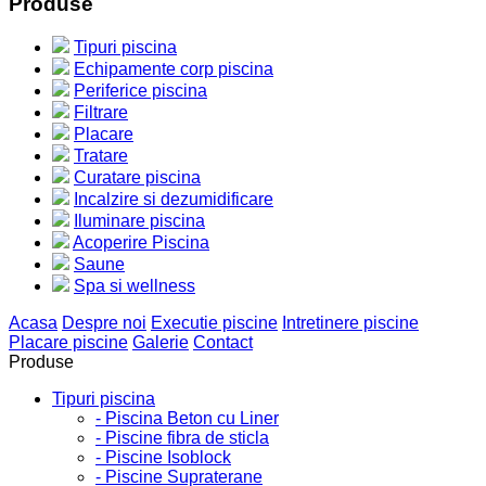
Produse
Tipuri piscina
Echipamente corp piscina
Periferice piscina
Filtrare
Placare
Tratare
Curatare piscina
Incalzire si dezumidificare
Iluminare piscina
Acoperire Piscina
Saune
Spa si wellness
Acasa
Despre noi
Executie piscine
Intretinere piscine
Placare piscine
Galerie
Contact
Produse
Tipuri piscina
- Piscina Beton cu Liner
- Piscine fibra de sticla
- Piscine Isoblock
- Piscine Supraterane