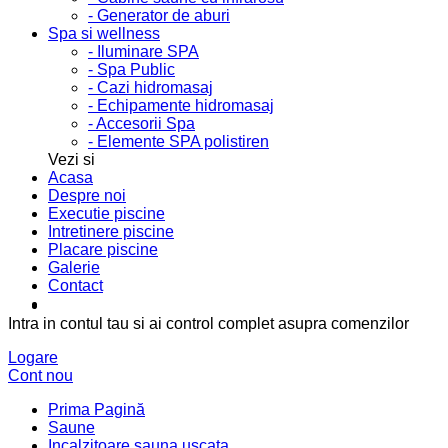
- Generator de aburi
Spa si wellness
- Iluminare SPA
- Spa Public
- Cazi hidromasaj
- Echipamente hidromasaj
- Accesorii Spa
- Elemente SPA polistiren
Vezi si
Acasa
Despre noi
Executie piscine
Intretinere piscine
Placare piscine
Galerie
Contact
Intra in contul tau si ai control complet asupra comenzilor
Logare
Cont nou
Prima Pagină
Saune
Incalzitoare sauna uscata