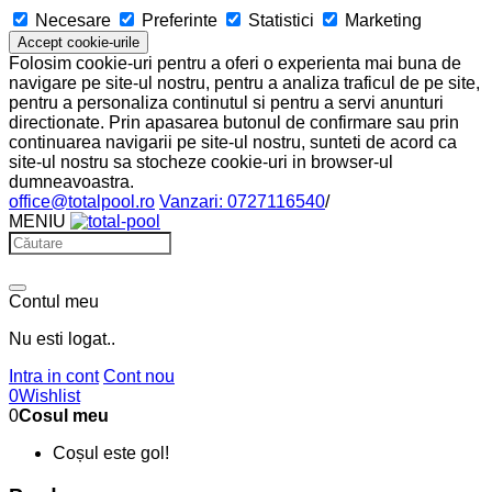
Necesare
Preferinte
Statistici
Marketing
Accept cookie-urile
Folosim cookie-uri pentru a oferi o experienta mai buna de
navigare pe site-ul nostru, pentru a analiza traficul de pe site,
pentru a personaliza continutul si pentru a servi anunturi
directionate. Prin apasarea butonul de confirmare sau prin
continuarea navigarii pe site-ul nostru, sunteti de acord ca
site-ul nostru sa stocheze cookie-uri in browser-ul
dumneavoastra.
office@totalpool.ro
Vanzari: 0727116540
/
MENIU
Contul meu
Nu esti logat..
Intra in cont
Cont nou
0
Wishlist
0
Cosul meu
Coșul este gol!