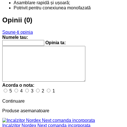
Asamblare rapidă și ușoară;
Potrivit pentru conexiunea monofazată
Opinii (0)
Spune-ti opinia
Numele tau:
Opinia ta:
Acorda o nota:
5
4
3
2
1
Continuare
Produse asemanatoare
Incalzitor Nordex Next comanda incorporata