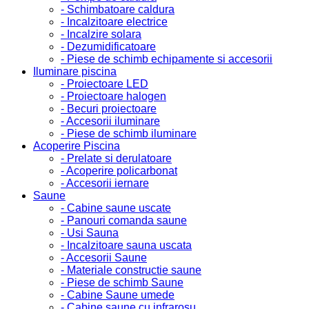
- Schimbatoare caldura
- Incalzitoare electrice
- Incalzire solara
- Dezumidificatoare
- Piese de schimb echipamente si accesorii
Iluminare piscina
- Proiectoare LED
- Proiectoare halogen
- Becuri proiectoare
- Accesorii iluminare
- Piese de schimb iluminare
Acoperire Piscina
- Prelate si derulatoare
- Acoperire policarbonat
- Accesorii iernare
Saune
- Cabine saune uscate
- Panouri comanda saune
- Usi Sauna
- Incalzitoare sauna uscata
- Accesorii Saune
- Materiale constructie saune
- Piese de schimb Saune
- Cabine Saune umede
- Cabine saune cu infrarosu