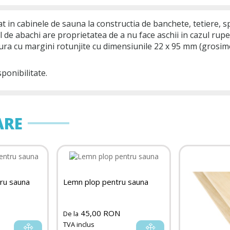
at in cabinele de sauna la constructia de banchete, tetiere, s
e abachi are proprietatea de a nu face aschii in cazul ruperii,
dura cu margini rotunjite cu dimensiunile 22 x 95 mm (grosime
sponibilitate.
ARE
ru sauna
Lemn plop pentru sauna
45,00 RON
De la
TVA inclus