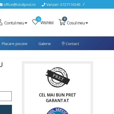
/
office@totalpool.ro
Vanzari: 0727116540
0
0
Wishlist
Cosul meu
Contul meu
Placare piscine
Galerie
Contact
U
CEL MAI BUN PRET
GARANTAT