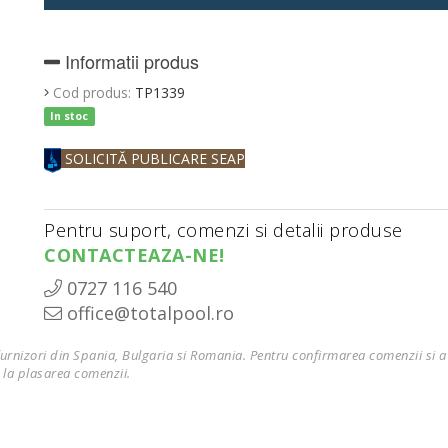
Informatii produs
Cod produs:
TP1339
In stoc
SOLICITĂ PUBLICARE SEAP
Pentru suport, comenzi si detalii produse
CONTACTEAZA-NE!
0727 116 540
office@totalpool.ro
furnizori din Spania, Bulgaria si Romania. Pentru confirmarea comenzii si a 
 la plasarea comenzii.