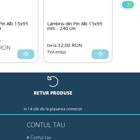
Pin Alb 15x95
Lambriu din Pin Alb 15x95
m
mm - 240 cm
N
32,00 RON
De la
 RON
TVA inclus
RETUR PRODUSE
in 14 zile de la plasarea comenzii
CONTUL TAU
Contul tau