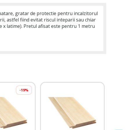
patare, gratar de protectie pentru incalzitorul
 astfel fiind evitat riscul inteparii sau chiar
 x latime). Pretul afisat este pentru 1 metru
-19%
Lemn ce
40,
De la
TVA inclu