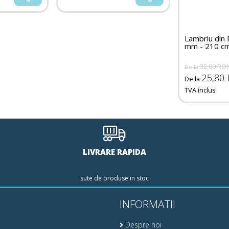
Lambriu din 
mm - 210 c
32,00 RO
De la
25,80
De la
TVA inclus
LIVRARE RAPIDA
sute de produse in stoc
INFORMATII
Despre noi