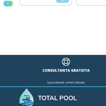
15x95
CONSULTANTA GRATUITA
la produsele comercializate