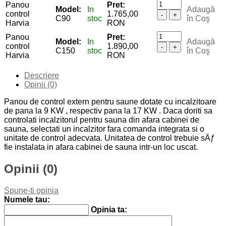
Panou
Pret:
Model:
In
Adaugă
control
1.765,00
-
+
C90
stoc
în Coş
Harvia
RON
Panou
Pret:
Model:
In
Adaugă
control
1.890,00
-
+
C150
stoc
în Coş
Harvia
RON
Descriere
Opinii (0)
Panou de control extern pentru saune dotate cu incalzitoare
de pana la 9 KW , respectiv pana la 17 KW . Daca doriti sa
controlati incalzitorul pentru sauna din afara cabinei de
sauna, selectati un incalzitor fara comanda integrata si o
unitate de control adecvata. Unitatea de control trebuie sÄƒ
fie instalata in afara cabinei de sauna intr-un loc uscat.
Opinii (0)
Spune-ti opinia
Numele tau:
Opinia ta: