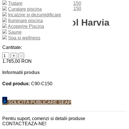
Tratare
Curatare piscina
Incalzire si dezumidificare
Panou de control Harvia
Iluminare piscina
Acoperire Piscina
C90 - C150
Saune
Spa si wellness
Cantitate:
+
-
1.765,00 RON
Informatii produs
Cod produs:
C90-C150
SOLICITĂ PUBLICARE SEAP
Pentru suport, comenzi si detalii produse
CONTACTEAZA-NE!