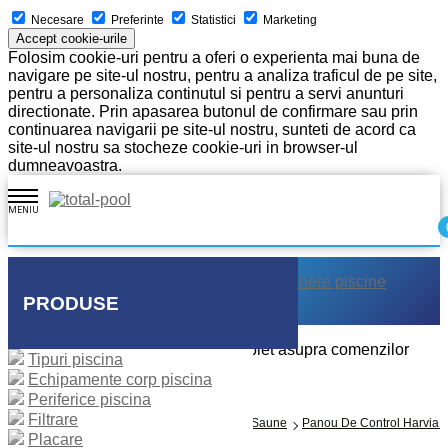
Necesare
Preferinte
Statistici
Marketing
Accept cookie-urile
Folosim cookie-uri pentru a oferi o experienta mai buna de
navigare pe site-ul nostru, pentru a analiza traficul de pe site,
pentru a personaliza continutul si pentru a servi anunturi
directionate. Prin apasarea butonul de confirmare sau prin
continuarea navigarii pe site-ul nostru, sunteti de acord ca
site-ul nostru sa stocheze cookie-uri in browser-ul
dumneavoastra.
MENIU
Acasa
Despre noi
Executie piscine
Intretinere piscine
Placare piscine
Galerie
Contact
PRODUSE
Intra in contul tau si ai control complet asupra comenzilor
Tipuri piscina
Echipamente corp piscina
Logare
Periferice piscina
Cont nou
Filtrare
Prima Pagină
Saune
Panouri Comanda Saune
Panou De Control Harvia 
Placare