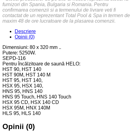
furnizori din Spania, Bulgaria si Romania. Pentru
confirmarea comenzii si a termenului de livrare veti fi
contactat de un reprezentant Total Pool & Spa in termen de
maxim 48 de ore lucratoare de la plasarea comenzii.
Descriere
Opinii (0)
Dimensiuni: 80 x 320 mm ..
Putere: 5250W.
SEPD-116
Pentru încălzitoare de saună HELO:
HST 90, HST 140
HST 90M, HST 140 M
HST 95, HST 140,
HSX 95, HSX 140,
HNS 95, HNS 140
HNS 95 Touch, HNS 140 Touch
HSX 95 CD, HSX 140 CD
HSX 95M, HNX 140M
HLS 95, HLS 140
Opinii (0)