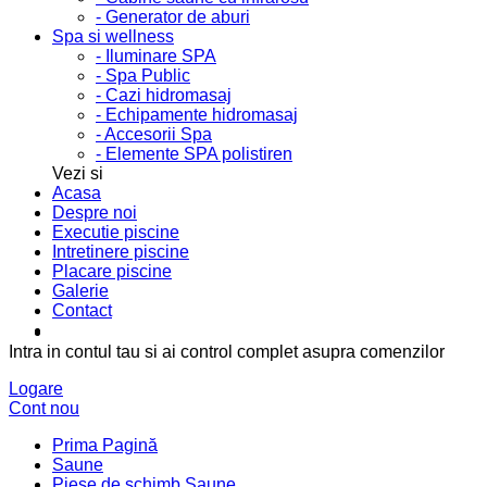
- Generator de aburi
Spa si wellness
- Iluminare SPA
- Spa Public
- Cazi hidromasaj
- Echipamente hidromasaj
- Accesorii Spa
- Elemente SPA polistiren
Vezi si
Acasa
Despre noi
Executie piscine
Intretinere piscine
Placare piscine
Galerie
Contact
Intra in contul tau si ai control complet asupra comenzilor
Logare
Cont nou
Prima Pagină
Saune
Piese de schimb Saune