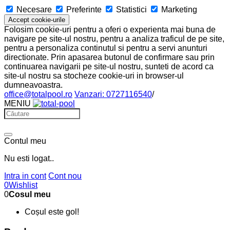
Necesare
Preferinte
Statistici
Marketing
Accept cookie-urile
Folosim cookie-uri pentru a oferi o experienta mai buna de
navigare pe site-ul nostru, pentru a analiza traficul de pe site,
pentru a personaliza continutul si pentru a servi anunturi
directionate. Prin apasarea butonul de confirmare sau prin
continuarea navigarii pe site-ul nostru, sunteti de acord ca
site-ul nostru sa stocheze cookie-uri in browser-ul
dumneavoastra.
office@totalpool.ro
Vanzari: 0727116540
/
MENIU
Contul meu
Nu esti logat..
Intra in cont
Cont nou
0
Wishlist
0
Cosul meu
Coșul este gol!