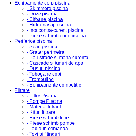
Echipamente corp piscina
- Skimmere piscina
- Duze piscina
- Sifoane piscina
- Hidromasaj piscina
- Inot contra-curent piscina
- Piese schimb corp piscina
Periferice piscina
- Scari piscina
- Gratar perimetral
- Balustrade si mana curenta
- Cascade si tunuri de apa
- Dusuri piscina
- Tobogane copii
- Trambuline
- Echipamente competitie
Filtrare
- Filtre Piscina
- Pompe Piscina
- Material filtrant
- Kituri filtrare
- Piese schimb filtre
- Piese schimb pompe
- Tablouri comanda
- Tevi si fitinguri