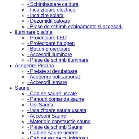
- Schimbatoare caldura
- Incalzitoare electrice
- Incalzire solara
- Dezumidificatoare
- Piese de schimb echipamente si accesorii
Iluminare piscina
- Proiectoare LED
- Proiectoare halogen
- Becuri proiectoare
- Accesorii iluminare
- Piese de schimb iluminare
Acoperire Piscina
- Prelate si derulatoare
- Acoperire policarbonat
- Accesorii iernare
Saune
- Cabine saune uscate
- Panouri comanda saune
- Usi Sauna
- Incalzitoare sauna uscata
- Accesorii Saune
- Materiale constructie saune
- Piese de schimb Saune
- Cabine Saune umede
- Cabine saune cu infrarosu