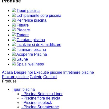
Produse
Tipuri piscina
Echipamente corp piscina
Periferice piscina
Filtrare
Placare
Tratare
Curatare piscina
Incalzire si dezumidificare
Iluminare piscina
Acoperire Piscina
Saune
Spa si wellness
Acasa
Despre noi
Executie piscine
Intretinere piscine
Placare piscine
Galerie
Contact
Produse
Tipuri piscina
- Piscina Beton cu Liner
- Piscine fibra de sticla
- Piscine Isoblock
- Piscine Supraterane