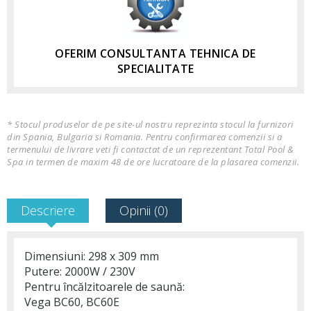
OFERIM CONSULTANTA TEHNICA DE
SPECIALITATE
* Stocul produselor de pe site-ul nostru reprezinta stocul la furnizori
din Spania, Bulgaria si Romania. Pentru confirmarea comenzii si a
termenului de livrare veti fi contactat de un reprezentant Total Pool &
Spa in termen de maxim 48 de ore lucratoare de la plasarea comenzii.
Descriere
Opinii (0)
Dimensiuni: 298 x 309 mm
Putere: 2000W / 230V
Pentru încălzitoarele de saună:
Vega BC60, BC60E