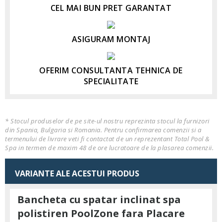
CEL MAI BUN PRET GARANTAT
ASIGURAM MONTAJ
OFERIM CONSULTANTA TEHNICA DE
SPECIALITATE
* Stocul produselor de pe site-ul nostru reprezinta stocul la furnizori
din Spania, Bulgaria si Romania. Pentru confirmarea comenzii si a
termenului de livrare veti fi contactat de un reprezentant Total Pool &
Spa in termen de maxim 48 de ore lucratoare de la plasarea comenzii.
VARIANTE ALE ACESTUI PRODUS
Bancheta cu spatar inclinat spa
polistiren PoolZone fara Placare