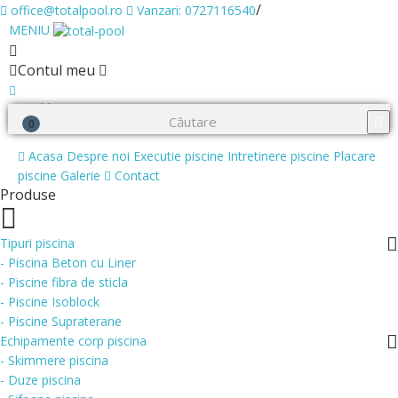
/
office@totalpool.ro
Vanzari: 0727116540
MENIU
Contul meu
0
Wishlist
0
Cosul meu
Acasa
Despre noi
Executie piscine
Intretinere piscine
Placare
piscine
Galerie
Contact
Produse
Tipuri piscina
- Piscina Beton cu Liner
- Piscine fibra de sticla
- Piscine Isoblock
- Piscine Supraterane
Echipamente corp piscina
- Skimmere piscina
- Duze piscina