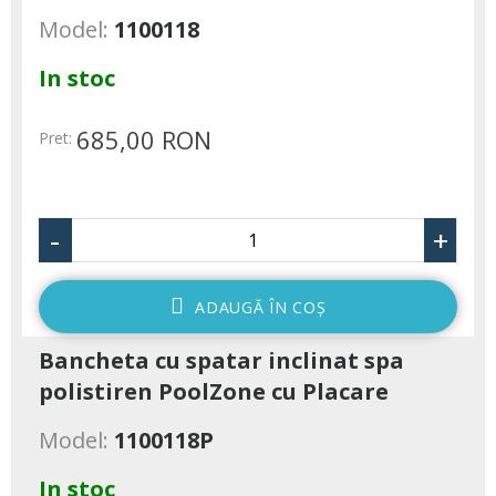
Model:
1100118
In stoc
685,00 RON
Pret:
-
+
ADAUGĂ ÎN COŞ
Bancheta cu spatar inclinat spa
polistiren PoolZone cu Placare
Model:
1100118P
In stoc