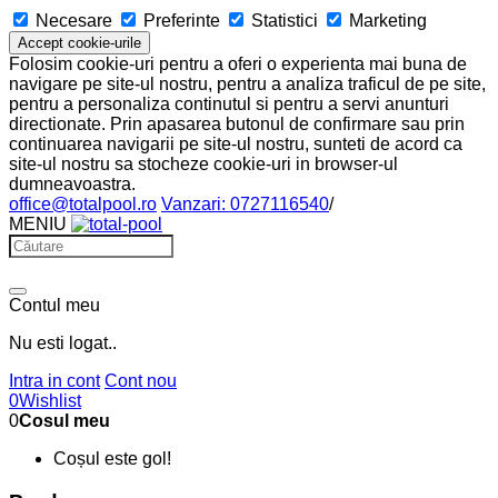
Necesare
Preferinte
Statistici
Marketing
Accept cookie-urile
Folosim cookie-uri pentru a oferi o experienta mai buna de
navigare pe site-ul nostru, pentru a analiza traficul de pe site,
pentru a personaliza continutul si pentru a servi anunturi
directionate. Prin apasarea butonul de confirmare sau prin
continuarea navigarii pe site-ul nostru, sunteti de acord ca
site-ul nostru sa stocheze cookie-uri in browser-ul
dumneavoastra.
office@totalpool.ro
Vanzari: 0727116540
/
MENIU
Contul meu
Nu esti logat..
Intra in cont
Cont nou
0
Wishlist
0
Cosul meu
Coșul este gol!