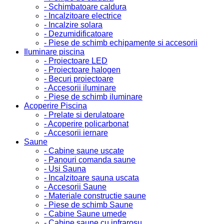
- Schimbatoare caldura
- Incalzitoare electrice
- Incalzire solara
- Dezumidificatoare
- Piese de schimb echipamente si accesorii
Iluminare piscina
- Proiectoare LED
- Proiectoare halogen
- Becuri proiectoare
- Accesorii iluminare
- Piese de schimb iluminare
Acoperire Piscina
- Prelate si derulatoare
- Acoperire policarbonat
- Accesorii iernare
Saune
- Cabine saune uscate
- Panouri comanda saune
- Usi Sauna
- Incalzitoare sauna uscata
- Accesorii Saune
- Materiale constructie saune
- Piese de schimb Saune
- Cabine Saune umede
- Cabine saune cu infrarosu