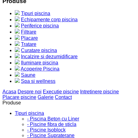
Produse
Tipuri piscina
Echipamente corp piscina
Periferice piscina
Filtrare
Placare
Tratare
Curatare piscina
Incalzire si dezumidificare
Iluminare piscina
Acoperire Piscina
Saune
Spa si wellness
Acasa
Despre noi
Executie piscine
Intretinere piscine
Placare piscine
Galerie
Contact
Produse
Tipuri piscina
- Piscina Beton cu Liner
- Piscine fibra de sticla
- Piscine Isoblock
- Piscine Supraterane