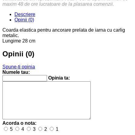
maxim 48 de ore lucratoare de la plasarea comenzii.
Descriere
Opinii (0)
Coarda elastica pentru ancorare prelata de iarna cu carlig
metalic.
Lungime 28 cm
Opinii (0)
Spune-ti opinia
Numele tau:
Opinia ta:
Acorda o nota:
5
4
3
2
1