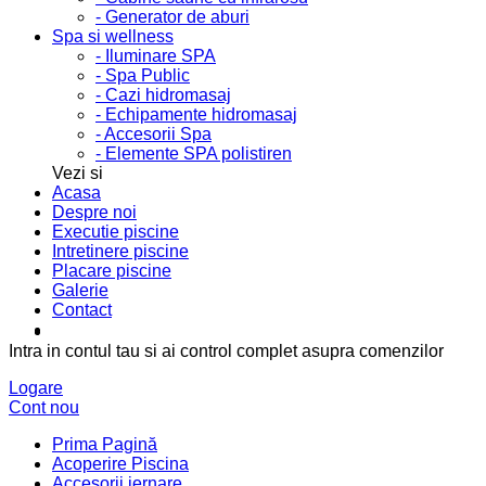
- Generator de aburi
Spa si wellness
- Iluminare SPA
- Spa Public
- Cazi hidromasaj
- Echipamente hidromasaj
- Accesorii Spa
- Elemente SPA polistiren
Vezi si
Acasa
Despre noi
Executie piscine
Intretinere piscine
Placare piscine
Galerie
Contact
Intra in contul tau si ai control complet asupra comenzilor
Logare
Cont nou
Prima Pagină
Acoperire Piscina
Accesorii iernare