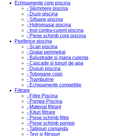
Echipamente corp piscina
- Skimmere piscina
- Duze piscina
- Sifoane piscina
- Hidromasaj piscina
- Inot contra-curent piscina
- Piese schimb corp piscina
Periferice piscina
- Scari piscina
- Gratar perimetral
- Balustrade si mana curenta
- Cascade si tunuri de apa
- Dusuri piscina
- Tobogane copii
- Trambuline
- Echipamente competitie
Filtrare
- Filtre Piscina
- Pompe Piscina
- Material filtrant
- Kituri filtrare
- Piese schimb filtre
- Piese schimb pompe
- Tablouri comanda
- Tevi si fitinguri