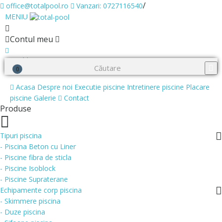
/
office@totalpool.ro
Vanzari: 0727116540
MENIU
Contul meu
0
Wishlist
0
Cosul meu
Acasa
Despre noi
Executie piscine
Intretinere piscine
Placare
piscine
Galerie
Contact
Produse
Tipuri piscina
- Piscina Beton cu Liner
- Piscine fibra de sticla
- Piscine Isoblock
- Piscine Supraterane
Echipamente corp piscina
- Skimmere piscina
- Duze piscina