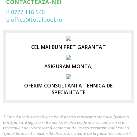
CONTACTEAZA-NE!
0727 116 540
office@totalpool.ro
CEL MAI BUN PRET GARANTAT
ASIGURAM MONTAJ
OFERIM CONSULTANTA TEHNICA DE
SPECIALITATE
* Stocul produselor de pe site-ul nostru reprezinta stocul la furnizori
din Spania, Bulgaria si Romania. Pentru confirmarea comenzii si a
termenului de livrare veti fi contactat de un reprezentant Total Pool &
Spa in termen de maxim 48 de ore lucratoare de la plasarea comenzii.