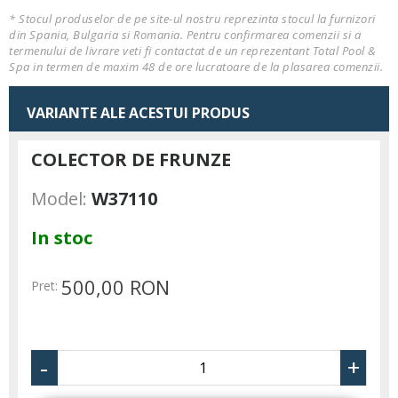
* Stocul produselor de pe site-ul nostru reprezinta stocul la furnizori
din Spania, Bulgaria si Romania. Pentru confirmarea comenzii si a
termenului de livrare veti fi contactat de un reprezentant Total Pool &
Spa in termen de maxim 48 de ore lucratoare de la plasarea comenzii.
VARIANTE ALE ACESTUI PRODUS
COLECTOR DE FRUNZE
Model:
W37110
In stoc
500,00 RON
Pret:
-
+