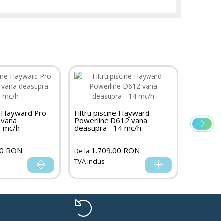
ne Hayward Pro
Filtru piscine Hayward
Filtru p
 vana
Powerline D612 vana
Powerli
0 mc/h
deasupra - 14 mc/h
deasupr
00 RON
1.709,00 RON
829
De la
De la
TVA inclus
TVA inclu