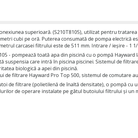
 conexiunea superioară. (S210T8105), utilizat pentru tratare
8 metri cubi pe oră. Puterea consumată de pompa electrică es
etrul carcasei filtrului este de 511 mm. Intrare / ieșire - 1 
05 - pompează toată apa din piscină cu o pompă Hayward la f
ă suspensia care intră în piscina piscinei. Sistemul de filtra
tatea biologică a apei din piscină.
mului de filtrare Hayward Pro Top 500, sistemul de comutare
i de filtrare (polietilenă de înaltă densitate), o pompă cu 
ilor de operare instalate pe gâtul butoiului filtrului și u