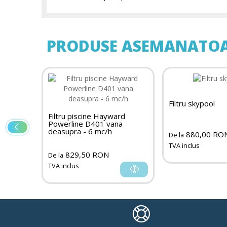
PRODUSE ASEMANATO
Filtru skypool
rd
Filtru piscine Hayward
a
Powerline D401 vana
deasupra - 6 mc/h
880,00 RO
De la
TVA inclus
829,50 RON
De la
TVA inclus