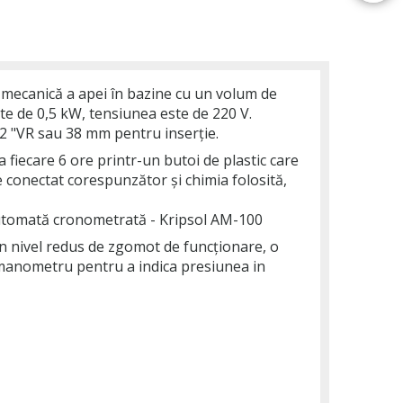
a mecanică a apei în bazine cu un volum de
te de 0,5 kW, tensiunea este de 220 V.
1/2 "VR sau 38 mm pentru inserție.
iecare 6 ore printr-un butoi de plastic care
re conectat corespunzător și chimia folosită,
 automată cronometrată - Kripsol AM-100
un nivel redus de zgomot de funcționare, o
n manometru pentru a indica presiunea in