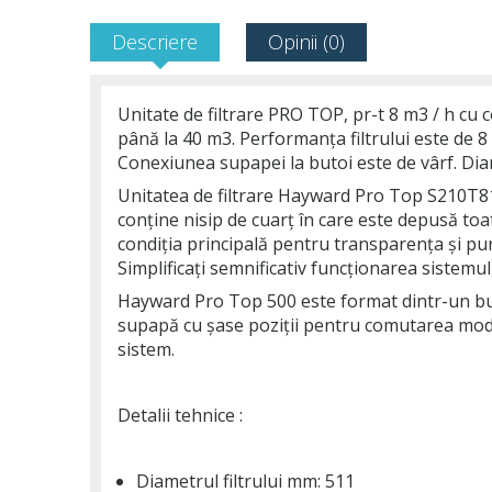
Descriere
Opinii (0)
Unitate de filtrare PRO TOP, pr-t 8 m3 / h cu
până la 40 m3. Performanța filtrului este de 
Conexiunea supapei la butoi este de vârf. Diam
Unitatea de filtrare Hayward Pro Top S210T81
conține nisip de cuarț în care este depusă toat
condiția principală pentru transparența și puri
Simplificați semnificativ funcționarea siste
Hayward Pro Top 500 este format dintr-un buto
supapă cu șase poziții pentru comutarea modur
sistem.
Detalii tehnice :
Diametrul filtrului mm: 511