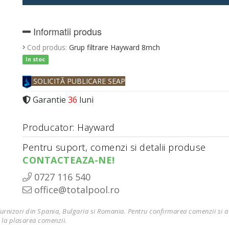
Informatii produs
Cod produs:
Grup filtrare Hayward 8mch
In stoc
SOLICITĂ PUBLICARE SEAP
Garantie
36
luni
Producator: Hayward
Pentru suport, comenzi si detalii produse
CONTACTEAZA-NE!
0727 116 540
office@totalpool.ro
furnizori din Spania, Bulgaria si Romania. Pentru confirmarea comenzii si a 
 la plasarea comenzii.