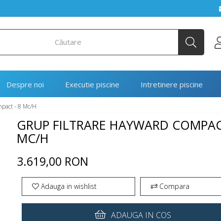
Despre noi
Executie piscine
Intretinere piscine
pact - 8 Mc/h
GRUP FILTRARE HAYWARD COMPACT
MC/H
3.619,00 RON
Adauga in wishlist
Compara
ADAUGA IN COS