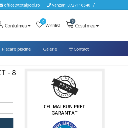
/
office@totalpool.ro
Vanzari: 0727116540
0
0
Wishlist
Cosul meu
Contul meu
Placare piscine
Galerie
Contact
 - 8
CEL MAI BUN PRET
GARANTAT