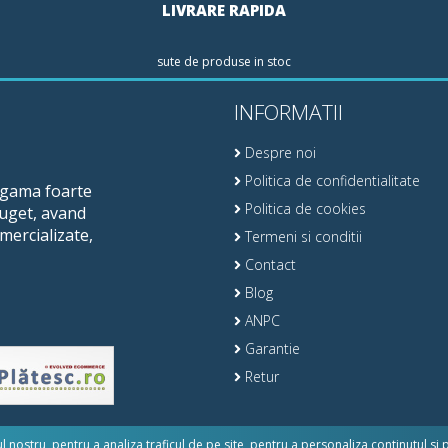
LIVRARE RAPIDA
sute de produse in stoc
INFORMATII
Despre noi
Politica de confidentialitate
o gama foarte
Politica de cookies
buget, avand
mercializate,
Termeni si conditii
Contact
Blog
ANPC
Garantie
Retur
nostru, pentru a analiza traficul de pe site, pentru a personaliza continutul si 