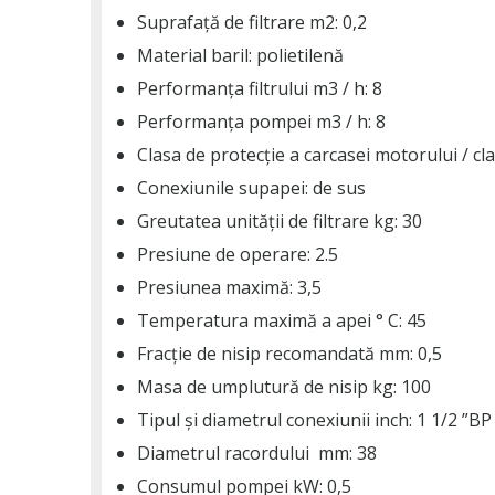
Suprafață de filtrare m2: 0,2
Material baril: polietilenă
Performanța filtrului m3 / h: 8
Performanța pompei m3 / h: 8
Clasa de protecție a carcasei motorului / cla
Conexiunile supapei: de sus
Greutatea unității de filtrare kg: 30
Presiune de operare: 2.5
Presiunea maximă: 3,5
Temperatura maximă a apei ° C: 45
Fracție de nisip recomandată mm: 0,5
Masa de umplutură de nisip kg: 100
Tipul și diametrul conexiunii inch: 1 1/2 ”BP
Diametrul racordului mm: 38
Consumul pompei kW: 0,5