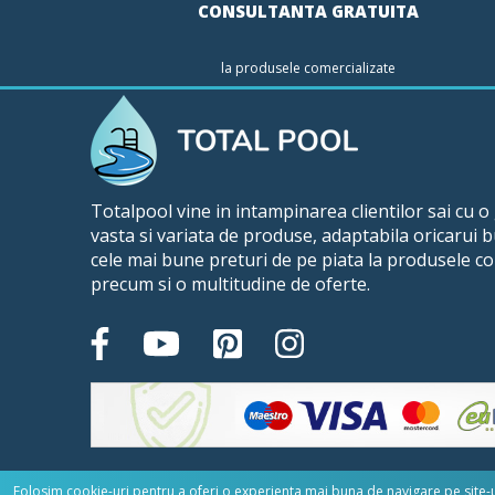
CONSULTANTA GRATUITA
la produsele comercializate
Totalpool vine in intampinarea clientilor sai cu 
vasta si variata de produse, adaptabila oricarui 
cele mai bune preturi de pe piata la produsele co
precum si o multitudine de oferte.
Folosim cookie-uri pentru a oferi o experienta mai buna de navigare pe site-ul 