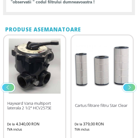
''observatii '' codul filtrului dumneavoastra !
PRODUSE ASEMANATOARE
Hayward Vana multiport
Cartus filtrare filtru Star Clear
laterala 2 1/2" HCV2575E
4.340,00 RON
379,00 RON
De la
De la
TVA inclus
TVA inclus