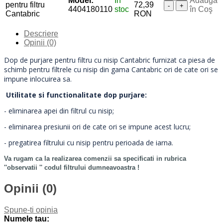
Model:
In
Adaugă
pentru filtru
72,39
-
+
4404180110
stoc
în Coş
Cantabric
RON
Descriere
Opinii (0)
Dop de purjare pentru filtru cu nisip Cantabric furnizat ca piesa de
schimb pentru filtrele cu nisip din gama Cantabric ori de cate ori se
impune inlocuirea sa.
Utilitate si functionalitate dop purjare:
- eliminarea apei din filtrul cu nisip;
- eliminarea presiunii ori de cate ori se impune acest lucru;
- pregatirea filtrului cu nisip pentru perioada de iarna.
Va rugam ca la realizarea comenzii sa specificati in rubrica
''observatii '' codul filtrului dumneavoastra !
Opinii (0)
Spune-ti opinia
Numele tau: