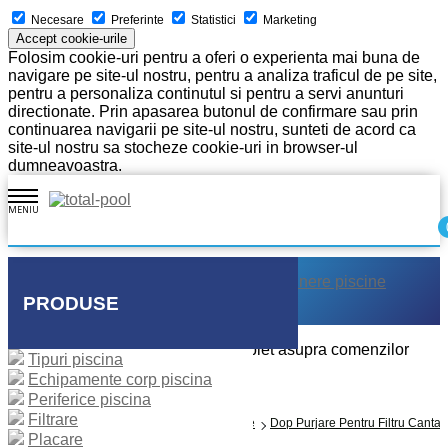
Necesare
Preferinte
Statistici
Marketing
Accept cookie-urile
Folosim cookie-uri pentru a oferi o experienta mai buna de
navigare pe site-ul nostru, pentru a analiza traficul de pe site,
pentru a personaliza continutul si pentru a servi anunturi
directionate. Prin apasarea butonul de confirmare sau prin
continuarea navigarii pe site-ul nostru, sunteti de acord ca
site-ul nostru sa stocheze cookie-uri in browser-ul
dumneavoastra.
MENIU
Acasa
Despre noi
Executie piscine
Intretinere piscine
Placare piscine
Galerie
Contact
PRODUSE
Intra in contul tau si ai control complet asupra comenzilor
Tipuri piscina
Echipamente corp piscina
Logare
Periferice piscina
Cont nou
Filtrare
Prima Pagină
Filtrare
Piese Schimb Filtre
Dop Purjare Pentru Filtru Cantab
Placare