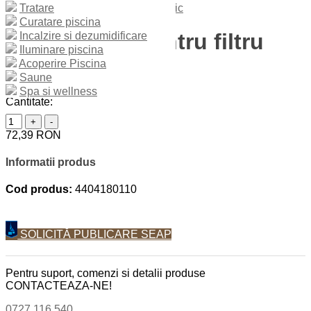
Tratare
Curatare piscina
Dop purjare pentru filtru
Incalzire si dezumidificare
Iluminare piscina
Cantabric
Acoperire Piscina
Saune
Spa si wellness
Cantitate:
+
-
72,39 RON
Informatii produs
Cod produs:
4404180110
SOLICITĂ PUBLICARE SEAP
Pentru suport, comenzi si detalii produse
CONTACTEAZA-NE!
0727 116 540