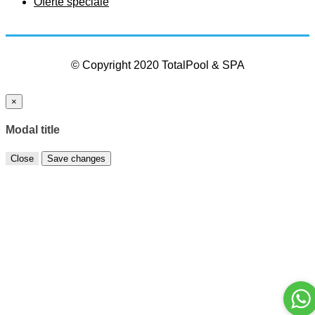
Oferte speciale
© Copyright 2020 TotalPool & SPA
×
Modal title
Close
Save changes