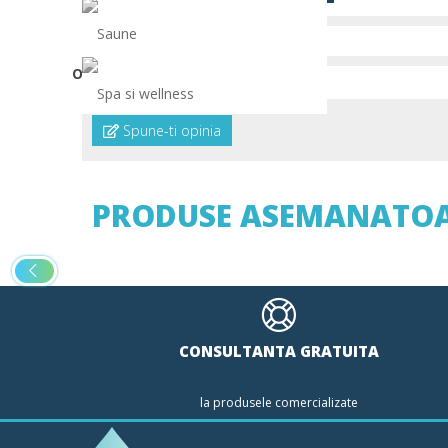
Saune
OPINII (0)
Spa si wellness
Spune-ti opinia
PRODUSE ASEMANATO
CONSULTANTA GRATUITA
la produsele comercializate