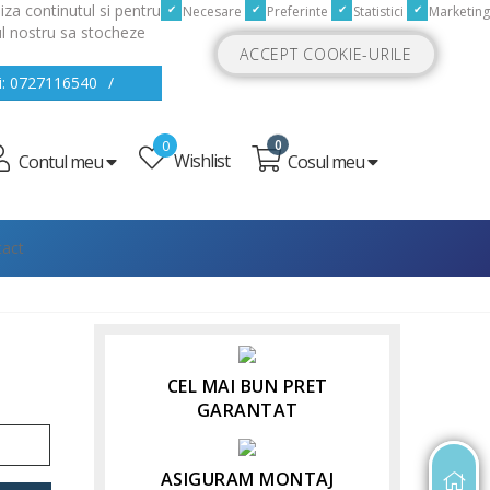
iza continutul si pentru
Necesare
Preferinte
Statistici
Marketing
-ul nostru sa stocheze
ACCEPT COOKIE-URILE
i: 0727116540
/
0
0
Wishlist
Cosul meu
Contul meu
act
CEL MAI BUN PRET
GARANTAT
ASIGURAM MONTAJ