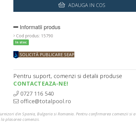
ADAUGA IN COS
Informatii produs
Cod produs:
15790
In stoc
SOLICITĂ PUBLICARE SEAP
Pentru suport, comenzi si detalii produse
CONTACTEAZA-NE!
0727 116 540
office@totalpool.ro
furnizori din Spania, Bulgaria si Romania. Pentru confirmarea comenzii si a 
 la plasarea comenzii.