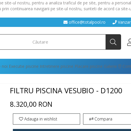
site-ul nostru, pentru a analiza traficul de pe site, pentru a personal
 prin continuarea navigarii pe site-ul nostru, sunteti de acord ca site
office@totalpool.ro
Vanzar
 noi
Executie piscine
Intretinere piscine
Placare piscine
Galerie
Cont
FILTRU PISCINA VESUBIO - D1200
8.320,00 RON
Adauga in wishlist
Compara