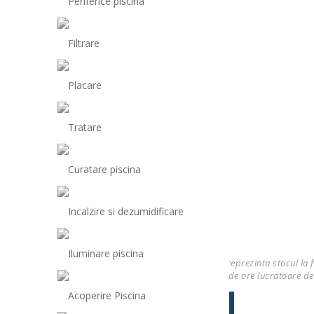
Periferice piscina
Filtrare
Placare
Tratare
Curatare piscina
Incalzire si dezumidificare
Iluminare piscina
* Stocul produselor de pe site-ul nostru reprezinta stocul la 
Total Pool & Spa in termen de maxim 48 de ore lucratoare de
Acoperire Piscina
Descriere
Opinii (0)