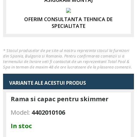
ASIGURAM MONTAJ
OFERIM CONSULTANTA TEHNICA DE
SPECIALITATE
* Stocul produselor de pe site-ul nostru reprezinta stocul la furnizori
din Spania, Bulgaria si Romania. Pentru confirmarea comenzii si a
termenului de livrare veti fi contactat de un reprezentant Total Pool &
Spa in termen de maxim 48 de ore lucratoare de la plasarea comenzii.
VARIANTE ALE ACESTUI PRODUS
Rama si capac pentru skimmer
Model:
4402010106
In stoc