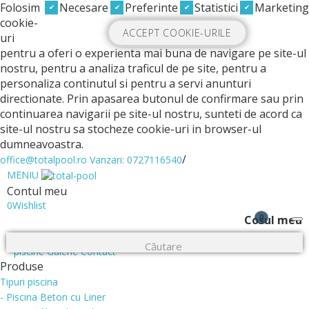
Folosim
Necesare
Preferinte
Statistici
Marketing
cookie-
ACCEPT COOKIE-URILE
uri
pentru a oferi o experienta mai buna de navigare pe site-ul
nostru, pentru a analiza traficul de pe site, pentru a
personaliza continutul si pentru a servi anunturi
directionate. Prin apasarea butonul de confirmare sau prin
continuarea navigarii pe site-ul nostru, sunteti de acord ca
site-ul nostru sa stocheze cookie-uri in browser-ul
dumneavoastra.
/
office@totalpool.ro
Vanzari: 0727116540
MENIU
Contul meu
0
Wishlist
0
Cosul meu
Acasa
Despre noi
Executie piscine
Intretinere piscine
Placare
piscine
Galerie
Contact
Produse
Tipuri piscina
- Piscina Beton cu Liner