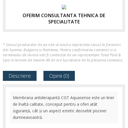
OFERIM CONSULTANTA TEHNICA DE
SPECIALITATE
* Stocul produselor de pe site-ul nostru reprezinta stocul la furnizori
din Spania, Bulgaria si Romania. Pentru confirmarea comenzii si a
termenului de livrare veti fi contactat de un reprezentant Total Pool &
Spa in termen de maxim 48 de ore lucratoare de la plasarea comenzii.
Descriere
Opinii (0)
Membrana antiderapantă CGT Aquasense este un liner
de înaltă calitate, conceput pentru a oferi atât
siguranță, cât și un aspect estetic deosebit piscinei
dumneavoastră.