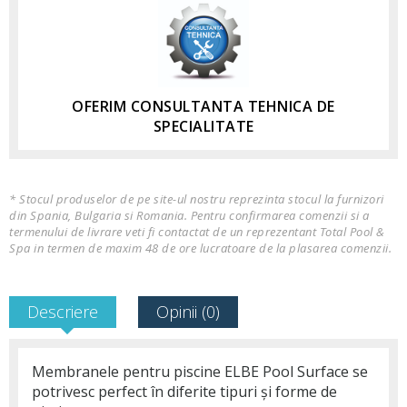
OFERIM CONSULTANTA TEHNICA DE
SPECIALITATE
* Stocul produselor de pe site-ul nostru reprezinta stocul la furnizori
din Spania, Bulgaria si Romania. Pentru confirmarea comenzii si a
termenului de livrare veti fi contactat de un reprezentant Total Pool &
Spa in termen de maxim 48 de ore lucratoare de la plasarea comenzii.
Descriere
Opinii (0)
Membranele pentru piscine ELBE Pool Surface se
potrivesc perfect în diferite tipuri și forme de