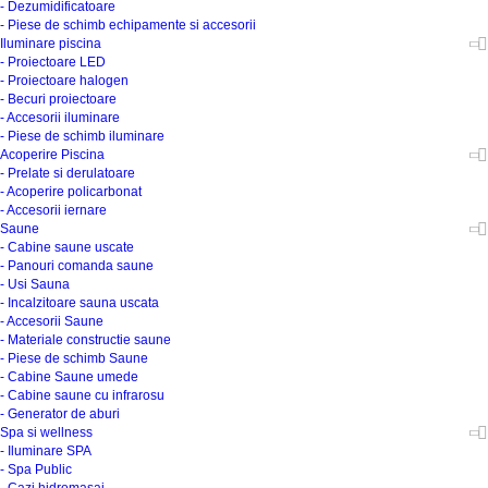
- Dezumidificatoare
- Piese de schimb echipamente si accesorii
Iluminare piscina
- Proiectoare LED
- Proiectoare halogen
- Becuri proiectoare
- Accesorii iluminare
- Piese de schimb iluminare
Acoperire Piscina
- Prelate si derulatoare
- Acoperire policarbonat
- Accesorii iernare
Saune
- Cabine saune uscate
- Panouri comanda saune
- Usi Sauna
- Incalzitoare sauna uscata
- Accesorii Saune
- Materiale constructie saune
- Piese de schimb Saune
- Cabine Saune umede
- Cabine saune cu infrarosu
- Generator de aburi
Spa si wellness
- Iluminare SPA
- Spa Public