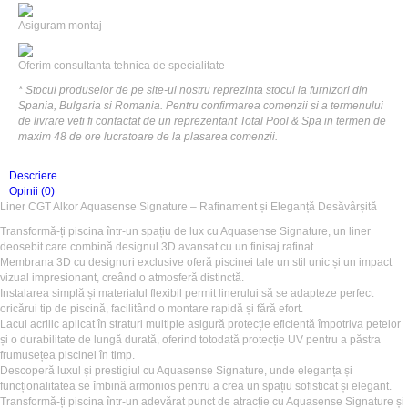
Asiguram montaj
Oferim consultanta tehnica de specialitate
* Stocul produselor de pe site-ul nostru reprezinta stocul la furnizori din
Spania, Bulgaria si Romania. Pentru confirmarea comenzii si a termenului
de livrare veti fi contactat de un reprezentant Total Pool & Spa in termen de
maxim 48 de ore lucratoare de la plasarea comenzii.
Descriere
Opinii (0)
Liner CGT Alkor Aquasense Signature – Rafinament și Eleganță Desăvârșită
Transformă-ți piscina într-un spațiu de lux cu Aquasense Signature, un liner
deosebit care combină designul 3D avansat cu un finisaj rafinat.
Membrana 3D cu designuri exclusive oferă piscinei tale un stil unic și un impact
vizual impresionant, creând o atmosferă distinctă.
Instalarea simplă și materialul flexibil permit linerului să se adapteze perfect
oricărui tip de piscină, facilitând o montare rapidă și fără efort.
Lacul acrilic aplicat în straturi multiple asigură protecție eficientă împotriva petelor
și o durabilitate de lungă durată, oferind totodată protecție UV pentru a păstra
frumusețea piscinei în timp.
Descoperă luxul și prestigiul cu Aquasense Signature, unde eleganța și
funcționalitatea se îmbină armonios pentru a crea un spațiu sofisticat și elegant.
Transformă-ți piscina într-un adevărat punct de atracție cu Aquasense Signature și