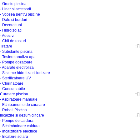
- Gresie piscina
- Liner si accesorii
- Vopsea pentru piscine
- Dale si borduri
- Decoratiuni
- Hidroizolatii
- Adezivi
- Chit de rosturi
Tratare
- Substante piscina
- Testere analiza apa
- Pompe dozatoare
- Aparate electroliza
- Sisteme hidroliza si ionizare
- Sterilizatoare UV
- Clorinatoare
- Consumabile
Curatare piscina
- Aspiratoare manuale
- Echipamente de curatare
- Roboti Piscina
Incalzire si dezumidificare
- Pompe de caldura
- Schimbatoare caldura
- Incalzitoare electrice
- Incalzire solara