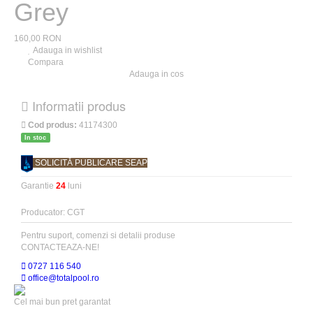
Grey
160,00 RON
Adauga in wishlist
Compara
Adauga in cos
Informatii produs
Cod produs:
41174300
In stoc
SOLICITĂ PUBLICARE SEAP
Garantie
24
luni
Producator: CGT
Pentru suport, comenzi si detalii produse
CONTACTEAZA-NE!
0727 116 540
office@totalpool.ro
Cel mai bun pret garantat