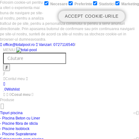
Folosim cookie-uri pentru
Necesare
Preferinte
Statistici
Marketing
a oferi o experienta mai
buna de navigare pe site-
ACCEPT COOKIE-URILE
ul nostru, pentru a analiza
traficul de pe site, pentru a personaliza continutul si pentru a servi anunturi
directionate. Prin apasarea butonul de confirmare sau prin continuarea navigarii
pe site-ul nostru, sunteti de acord ca site-ul nostru sa stocheze cookie-uri in
browser-ul dumneavoastra.
office@totalpool.ro
Vanzari: 0727116540
/
MENIU
Contul meu
0
Wishlist
0
Cosul meu
Produse
Tipuri piscina
- Piscina Beton cu Liner
- Piscine fibra de sticla
- Piscine Isoblock
- Piscine Supraterane