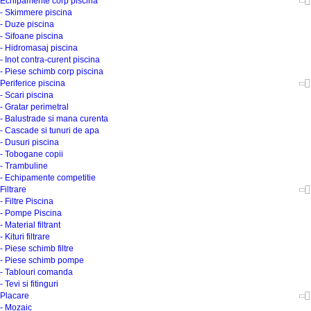
Echipamente corp piscina
- Skimmere piscina
- Duze piscina
- Sifoane piscina
- Hidromasaj piscina
- Inot contra-curent piscina
- Piese schimb corp piscina
Periferice piscina
- Scari piscina
- Gratar perimetral
- Balustrade si mana curenta
- Cascade si tunuri de apa
- Dusuri piscina
- Tobogane copii
- Trambuline
- Echipamente competitie
Filtrare
- Filtre Piscina
- Pompe Piscina
- Material filtrant
- Kituri filtrare
- Piese schimb filtre
- Piese schimb pompe
- Tablouri comanda
- Tevi si fitinguri
Placare
- Mozaic