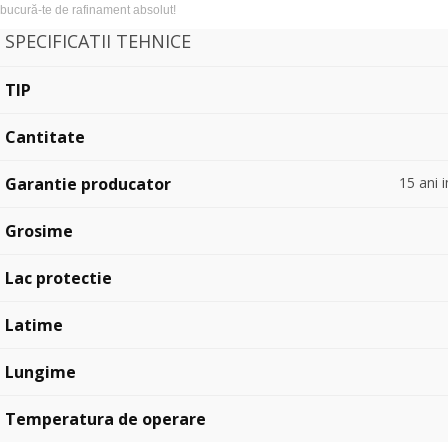
bucură-te de rafinament absolut!
SPECIFICATII TEHNICE
TIP
Cantitate
Garantie producator
15 ani 
Grosime
Lac protectie
Latime
Lungime
Temperatura de operare