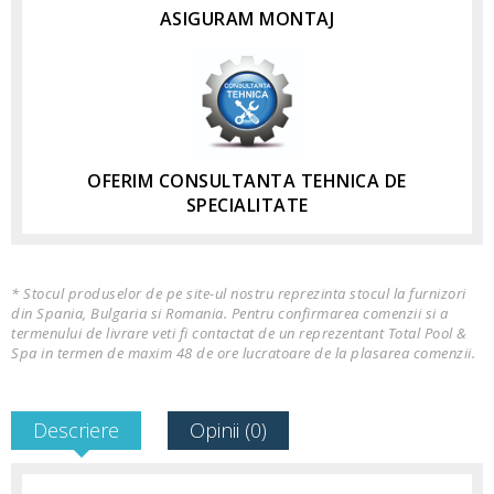
ASIGURAM MONTAJ
OFERIM CONSULTANTA TEHNICA DE
SPECIALITATE
* Stocul produselor de pe site-ul nostru reprezinta stocul la furnizori
din Spania, Bulgaria si Romania. Pentru confirmarea comenzii si a
termenului de livrare veti fi contactat de un reprezentant Total Pool &
Spa in termen de maxim 48 de ore lucratoare de la plasarea comenzii.
Descriere
Opinii (0)