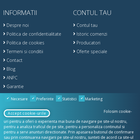
INFORMATII
CONTUL TAU
Despre noi
Contul tau
Politica de confidentialitate
Istoric comenzi
Politica de cookies
Producatori
Termeni si conditii
Oferte speciale
Contact
Blog
ANPC
Garantie
Retur
Necesare
Preferinte
Statistici
Marketing
Folosim cookie-
Accept cookie-urile
uri pentru a oferi o experienta mai buna de navigare pe site-ul nostru,
© Copyright 2020 TotalPool & SPA
pentru a analiza traficul de pe site, pentru a personaliza continutul si
pentru a servi anunturi directionate. Prin apasarea butonul de confirmare
sau prin continuarea navigarii pe site-ul nostru, sunteti de acord ca site-ul