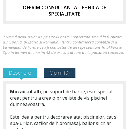
OFERIM CONSULTANTA TEHNICA DE
SPECIALITATE
* Stocul produselor de pe site-ul nostru reprezinta stocul la furnizori
din Spania, Bulgaria si Romania. Pentru confirmarea comenzii si a
termenului de livrare veti fi contactat de un reprezentant Total Pool &
Spa in termen de maxim 48 de ore lucratoare de la plasarea comenzii.
Descriere
Opinii (0)
Mozaic-ul alb
, pe suport de hartie, este special
creat pentru a crea o priveliste de vis piscinei
dumneavoastra.
Este ideala pentru decorarea atat piscinelor, cat si
spa-urilor, cazilor de hidromasaj, bailor si chiar