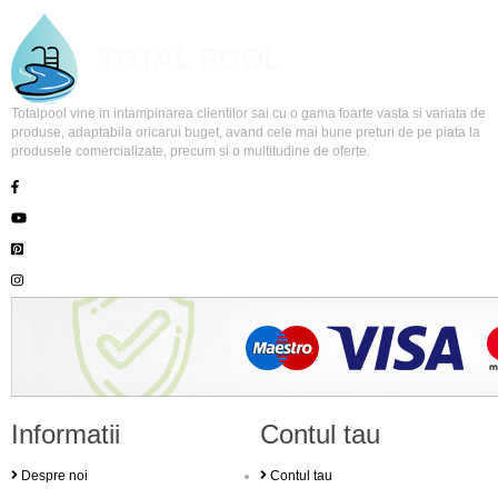
Totalpool vine in intampinarea clientilor sai cu o gama foarte vasta si variata de
produse, adaptabila oricarui buget, avand cele mai bune preturi de pe piata la
produsele comercializate, precum si o multitudine de oferte.
Informatii
Contul tau
Despre noi
Contul tau