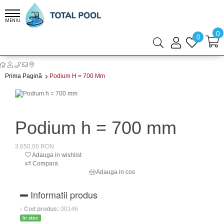
MENIU
0
0
Prima Pagină
Podium H = 700 Mm
Podium h = 700 mm
3.650,00 RON
Adauga in wishlist
Compara
Adauga in cos
Informatii produs
Cod produs:
00146
In stoc