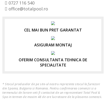
0727 116 540
office@totalpool.ro
CEL MAI BUN PRET GARANTAT
ASIGURAM MONTAJ
OFERIM CONSULTANTA TEHNICA DE
SPECIALITATE
* Stocul produselor de pe site-ul nostru reprezinta stocul la furnizori
din Spania, Bulgaria si Romania. Pentru confirmarea comenzii si a
termenului de livrare veti fi contactat de un reprezentant Total Pool &
Spa in termen de maxim 48 de ore lucratoare de la plasarea comenzii.