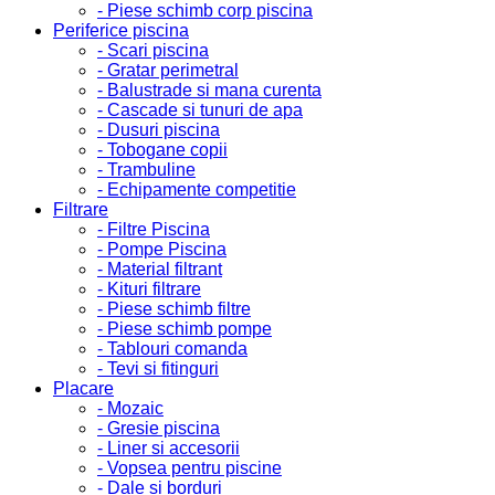
- Piese schimb corp piscina
Periferice piscina
- Scari piscina
- Gratar perimetral
- Balustrade si mana curenta
- Cascade si tunuri de apa
- Dusuri piscina
- Tobogane copii
- Trambuline
- Echipamente competitie
Filtrare
- Filtre Piscina
- Pompe Piscina
- Material filtrant
- Kituri filtrare
- Piese schimb filtre
- Piese schimb pompe
- Tablouri comanda
- Tevi si fitinguri
Placare
- Mozaic
- Gresie piscina
- Liner si accesorii
- Vopsea pentru piscine
- Dale si borduri