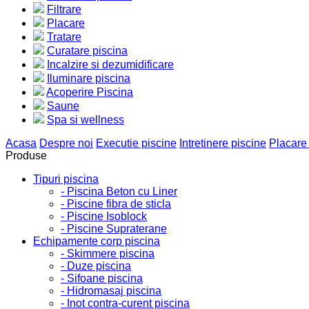
Filtrare
Placare
Tratare
Curatare piscina
Incalzire si dezumidificare
Iluminare piscina
Acoperire Piscina
Saune
Spa si wellness
Acasa
Despre noi
Executie piscine
Intretinere piscine
Placare
Produse
Tipuri piscina
- Piscina Beton cu Liner
- Piscine fibra de sticla
- Piscine Isoblock
- Piscine Supraterane
Echipamente corp piscina
- Skimmere piscina
- Duze piscina
- Sifoane piscina
- Hidromasaj piscina
- Inot contra-curent piscina