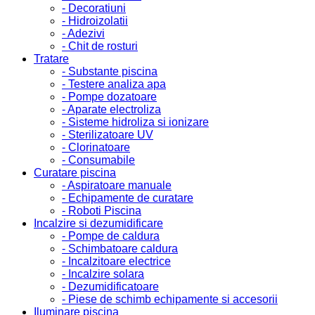
- Decoratiuni
- Hidroizolatii
- Adezivi
- Chit de rosturi
Tratare
- Substante piscina
- Testere analiza apa
- Pompe dozatoare
- Aparate electroliza
- Sisteme hidroliza si ionizare
- Sterilizatoare UV
- Clorinatoare
- Consumabile
Curatare piscina
- Aspiratoare manuale
- Echipamente de curatare
- Roboti Piscina
Incalzire si dezumidificare
- Pompe de caldura
- Schimbatoare caldura
- Incalzitoare electrice
- Incalzire solara
- Dezumidificatoare
- Piese de schimb echipamente si accesorii
Iluminare piscina