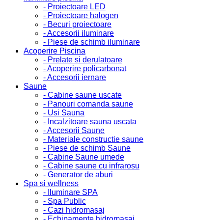
- Proiectoare LED
- Proiectoare halogen
- Becuri proiectoare
- Accesorii iluminare
- Piese de schimb iluminare
Acoperire Piscina
- Prelate si derulatoare
- Acoperire policarbonat
- Accesorii iernare
Saune
- Cabine saune uscate
- Panouri comanda saune
- Usi Sauna
- Incalzitoare sauna uscata
- Accesorii Saune
- Materiale constructie saune
- Piese de schimb Saune
- Cabine Saune umede
- Cabine saune cu infrarosu
- Generator de aburi
Spa si wellness
- Iluminare SPA
- Spa Public
- Cazi hidromasaj
- Echipamente hidromasaj