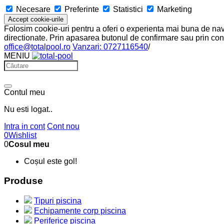
Necesare
Preferinte
Statistici
Marketing
Accept cookie-urile
Folosim cookie-uri pentru a oferi o experienta mai buna de navig
directionate. Prin apasarea butonul de confirmare sau prin cont
office@totalpool.ro
Vanzari: 0727116540
/
MENIU
Contul meu
Nu esti logat..
Intra in cont
Cont nou
0
Wishlist
0
Cosul meu
Coșul este gol!
Produse
Tipuri piscina
Echipamente corp piscina
Periferice piscina