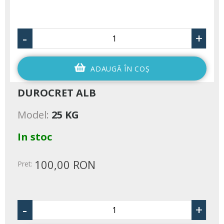
-
+
ADAUGĂ ÎN COŞ
DUROCRET ALB
Model:
25 KG
In stoc
100,00 RON
Pret:
-
+