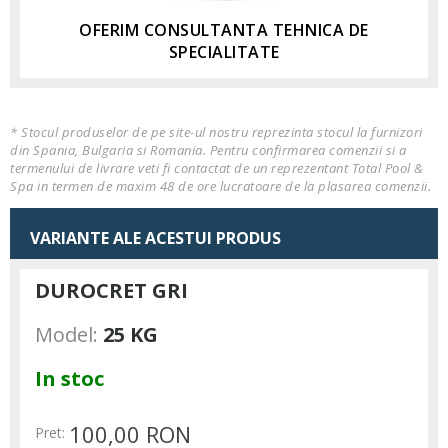
OFERIM CONSULTANTA TEHNICA DE
SPECIALITATE
* Stocul produselor de pe site-ul nostru reprezinta stocul la furnizori
din Spania, Bulgaria si Romania. Pentru confirmarea comenzii si a
termenului de livrare veti fi contactat de un reprezentant Total Pool &
Spa in termen de maxim 48 de ore lucratoare de la plasarea comenzii.
VARIANTE ALE ACESTUI PRODUS
DUROCRET GRI
Model:
25 KG
In stoc
100,00 RON
Pret: