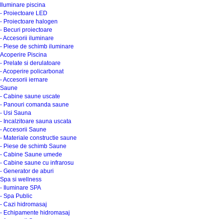
Iluminare piscina
- Proiectoare LED
- Proiectoare halogen
- Becuri proiectoare
- Accesorii iluminare
- Piese de schimb iluminare
Acoperire Piscina
- Prelate si derulatoare
- Acoperire policarbonat
- Accesorii iernare
Saune
- Cabine saune uscate
- Panouri comanda saune
- Usi Sauna
- Incalzitoare sauna uscata
- Accesorii Saune
- Materiale constructie saune
- Piese de schimb Saune
- Cabine Saune umede
- Cabine saune cu infrarosu
- Generator de aburi
Spa si wellness
- Iluminare SPA
- Spa Public
- Cazi hidromasaj
- Echipamente hidromasaj