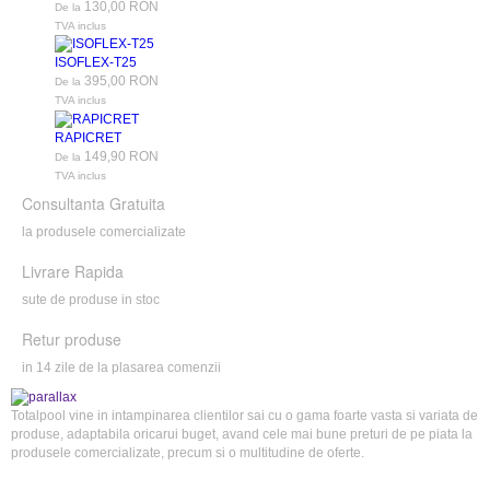
130,00 RON
De la
TVA inclus
ISOFLEX-T25
395,00 RON
De la
TVA inclus
RAPICRET
149,90 RON
De la
TVA inclus
Consultanta Gratuita
la produsele comercializate
Livrare Rapida
sute de produse in stoc
Retur produse
in 14 zile de la plasarea comenzii
Totalpool vine in intampinarea clientilor sai cu o gama foarte vasta si variata de
produse, adaptabila oricarui buget, avand cele mai bune preturi de pe piata la
produsele comercializate, precum si o multitudine de oferte.