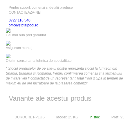
Pentru suport, comenzi si detalii produse
CONTACTEAZA-NE!
0727 116 540
office@totalpool.ro
Cel mai bun pret garantat
Asiguram montaj
Oferim consultanta tehnica de specialitate
* Stocul produselor de pe site-ul nostru reprezinta stocul la furnizori din
Spania, Bulgaria si Romania. Pentru confirmarea comenzii si a termenului
de livrare veti fi contactat de un reprezentant Total Pool & Spa in termen de
maxim 48 de ore lucratoare de la plasarea comenzii.
Variante ale acestui produs
DUROCRET-PLUS
Model:
25 KG
In stoc
Pret:
95,0