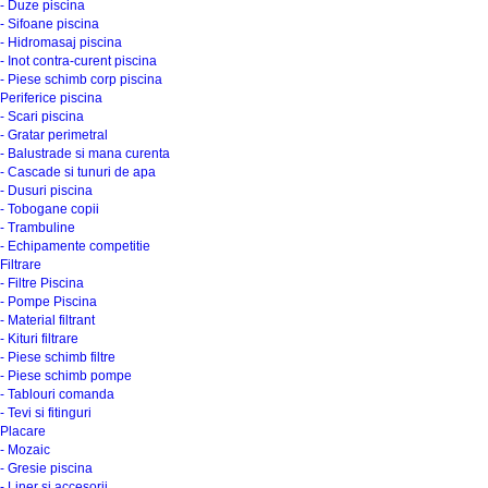
- Duze piscina
- Sifoane piscina
- Hidromasaj piscina
- Inot contra-curent piscina
- Piese schimb corp piscina
Periferice piscina
- Scari piscina
- Gratar perimetral
- Balustrade si mana curenta
- Cascade si tunuri de apa
- Dusuri piscina
- Tobogane copii
- Trambuline
- Echipamente competitie
Filtrare
- Filtre Piscina
- Pompe Piscina
- Material filtrant
- Kituri filtrare
- Piese schimb filtre
- Piese schimb pompe
- Tablouri comanda
- Tevi si fitinguri
Placare
- Mozaic
- Gresie piscina
- Liner si accesorii