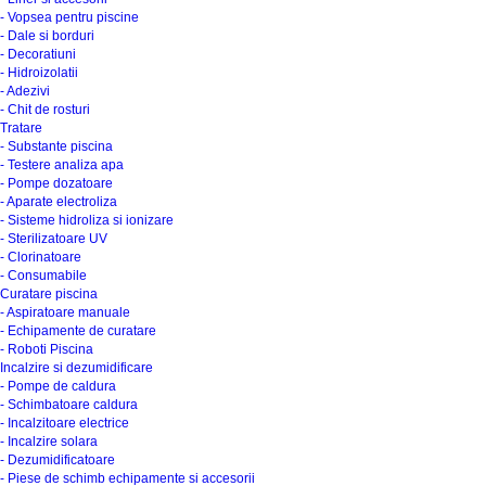
- Vopsea pentru piscine
- Dale si borduri
- Decoratiuni
- Hidroizolatii
- Adezivi
- Chit de rosturi
Tratare
- Substante piscina
- Testere analiza apa
- Pompe dozatoare
- Aparate electroliza
- Sisteme hidroliza si ionizare
- Sterilizatoare UV
- Clorinatoare
- Consumabile
Curatare piscina
- Aspiratoare manuale
- Echipamente de curatare
- Roboti Piscina
Incalzire si dezumidificare
- Pompe de caldura
- Schimbatoare caldura
- Incalzitoare electrice
- Incalzire solara
- Dezumidificatoare
- Piese de schimb echipamente si accesorii