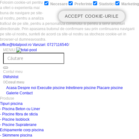
Folosim cookie-uri pentru
Necesare
Preferinte
Statistici
Marketing
a oferi o experienta mai
buna de navigare pe site-
ACCEPT COOKIE-URILE
ul nostru, pentru a analiza
traficul de pe site, pentru a personaliza continutul si pentru a servi anunturi
directionate. Prin apasarea butonul de confirmare sau prin continuarea navigarii
pe site-ul nostru, sunteti de acord ca site-ul nostru sa stocheze cookie-uri in
browser-ul dumneavoastra.
office@totalpool.ro
Vanzari: 0727116540
/
MENIU
Contul meu
0
Wishlist
0
Cosul meu
Acasa
Despre noi
Executie piscine
Intretinere piscine
Placare piscine
Galerie
Contact
Produse
Tipuri piscina
- Piscina Beton cu Liner
- Piscine fibra de sticla
- Piscine Isoblock
- Piscine Supraterane
Echipamente corp piscina
- Skimmere piscina