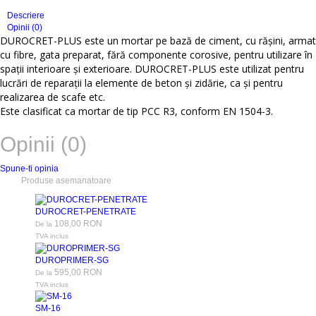
Descriere
Opinii (0)
DUROCRET-PLUS este un mortar pe bază de ciment, cu răşini, armat
cu fibre, gata preparat, fără componente corosive, pentru utilizare în
spaţii interioare şi exterioare. DUROCRET-PLUS este utilizat pentru
lucrări de reparaţii la elemente de beton şi zidărie, ca şi pentru
realizarea de scafe etc.
Este clasificat ca mortar de tip PCC R3, conform EN 1504-3.
Opinii (0)
Spune-ti opinia
Produse asemanatoare
DUROCRET-PENETRATE
108,00 RON
De la
TVA inclus
DUROPRIMER-SG
595,00 RON
De la
TVA inclus
SM-16