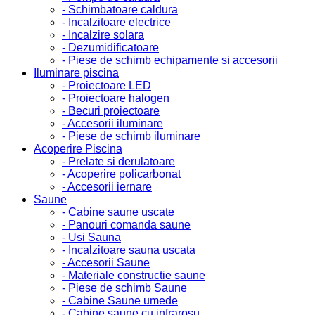
- Schimbatoare caldura
- Incalzitoare electrice
- Incalzire solara
- Dezumidificatoare
- Piese de schimb echipamente si accesorii
Iluminare piscina
- Proiectoare LED
- Proiectoare halogen
- Becuri proiectoare
- Accesorii iluminare
- Piese de schimb iluminare
Acoperire Piscina
- Prelate si derulatoare
- Acoperire policarbonat
- Accesorii iernare
Saune
- Cabine saune uscate
- Panouri comanda saune
- Usi Sauna
- Incalzitoare sauna uscata
- Accesorii Saune
- Materiale constructie saune
- Piese de schimb Saune
- Cabine Saune umede
- Cabine saune cu infrarosu