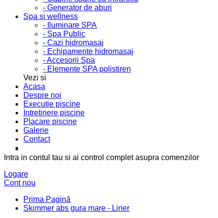
- Generator de aburi
Spa si wellness
- Iluminare SPA
- Spa Public
- Cazi hidromasaj
- Echipamente hidromasaj
- Accesorii Spa
- Elemente SPA polistiren
Vezi si
Acasa
Despre noi
Executie piscine
Intretinere piscine
Placare piscine
Galerie
Contact
Intra in contul tau si ai control complet asupra comenzilor
Logare
Cont nou
Prima Pagină
Skimmer abs gura mare - Liner