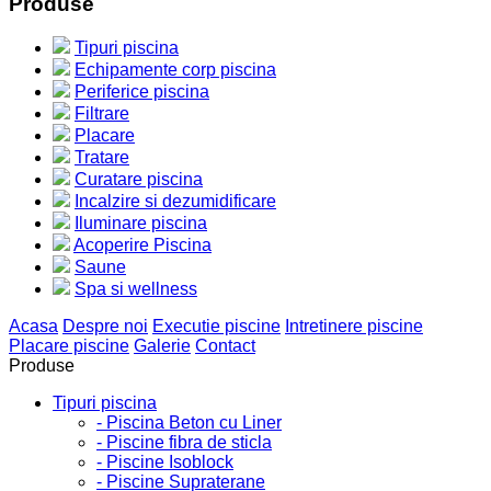
Produse
Tipuri piscina
Echipamente corp piscina
Periferice piscina
Filtrare
Placare
Tratare
Curatare piscina
Incalzire si dezumidificare
Iluminare piscina
Acoperire Piscina
Saune
Spa si wellness
Acasa
Despre noi
Executie piscine
Intretinere piscine
Placare piscine
Galerie
Contact
Produse
Tipuri piscina
- Piscina Beton cu Liner
- Piscine fibra de sticla
- Piscine Isoblock
- Piscine Supraterane