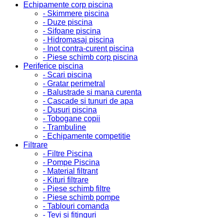
Echipamente corp piscina
- Skimmere piscina
- Duze piscina
- Sifoane piscina
- Hidromasaj piscina
- Inot contra-curent piscina
- Piese schimb corp piscina
Periferice piscina
- Scari piscina
- Gratar perimetral
- Balustrade si mana curenta
- Cascade si tunuri de apa
- Dusuri piscina
- Tobogane copii
- Trambuline
- Echipamente competitie
Filtrare
- Filtre Piscina
- Pompe Piscina
- Material filtrant
- Kituri filtrare
- Piese schimb filtre
- Piese schimb pompe
- Tablouri comanda
- Tevi si fitinguri