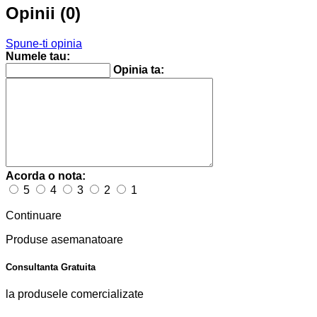
Opinii (0)
Spune-ti opinia
Numele tau:
Opinia ta:
Acorda o nota:
5
4
3
2
1
Continuare
Produse asemanatoare
Consultanta Gratuita
la produsele comercializate