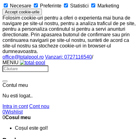
Necesare
Preferinte
Statistici
Marketing
Accept cookie-urile
Folosim cookie-uri pentru a oferi o experienta mai buna de
navigare pe site-ul nostru, pentru a analiza traficul de pe site,
pentru a personaliza continutul si pentru a servi anunturi
directionate. Prin apasarea butonul de confirmare sau prin
continuarea navigarii pe site-ul nostru, sunteti de acord ca
site-ul nostru sa stocheze cookie-uri in browser-ul
dumneavoastra.
office@totalpool.ro
Vanzari: 0727116540
/
MENIU
Contul meu
Nu esti logat..
Intra in cont
Cont nou
0
Wishlist
0
Cosul meu
Coșul este gol!