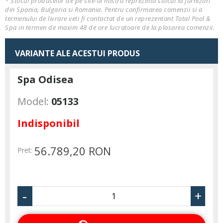
* Stocul produselor de pe site-ul nostru reprezinta stocul la furnizori
din Spania, Bulgaria si Romania. Pentru confirmarea comenzii si a
termenului de livrare veti fi contactat de un reprezentant Total Pool &
Spa in termen de maxim 48 de ore lucratoare de la plasarea comenzii.
VARIANTE ALE ACESTUI PRODUS
Spa Odisea
Model:
05133
Indisponibil
56.789,20 RON
Pret:
-
+