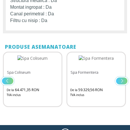
Structura metalica : Da
Montat ingropat : Da
Canal perimetral : Da
Filtru cu nisip : Da
PRODUSE ASEMANATOARE
Spa Coliseum
Spa Formentera
64.471,35 RON
59.329,56 RON
De la
De la
TVA inclus
TVA inclus