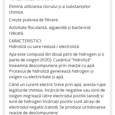
Elimină utilizarea clorului și a substanțelor
chimice.
Crește puterea de filtrare.
Activitate floculantă, algaecidă și bactericid
ridicată.
CARACTERISTICI:
Hidroliză cu sare redusă / electroliză:
Apa este compusă din două părți de hidrogen și o
parte de oxigen (H2O). Cuvântul "hidroliză"
înseamnă descompunere prin reacție cu apă.
Procesul de hidroliză generează hidrogen și
oxigen cu electricitate și apă.
Când un curent electric trece prin apă, acesta rupe
legăturile chimice, încărcările negative sau ionii de
oxigen migrează către electrodul pozitiv (anod) și
ionii de hidrogen încărcați pozitiv sunt atrași de
electrodul negativ (catod). Se produce următoarea
reacție de descompunere: