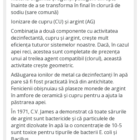
înainte de a se transforma în final în clorură de
sodiu (sare comună)
Ionizare de cupru (CU) și argint (AG)
Combinația a două componente cu activitatea
dezinfectantă, cupru și argint, crește mult
eficiența tuturor sistemelor noastre. Dacă, în cazul
apei reci, acestea sunt completate de prezența
unui al treilea agent compatibil (clorul), această
activitate crește geometric.
Adăugarea ionilor de metal ca dezinfectanți în apă
pare să fi fost practicată încă din antichitate.
Fenicienii obișnuiau să plaseze monede de argint
în amfore de ceramică și cupru pentru a ajuta la
păstrarea apei.
În 1971, C.V. James a demonstrat că toate sărurile
de argint sunt bactericide și că particulele de
argint dizolvate în apă la o concentrație de 10-5
sunt toxice pentru tipurile de bacterii E. coli și
Bacillus.