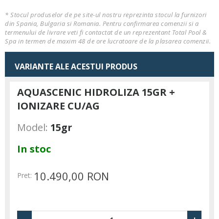
* Stocul produselor de pe site-ul nostru reprezinta stocul la furnizori
din Spania, Bulgaria si Romania. Pentru confirmarea comenzii si a
termenului de livrare veti fi contactat de un reprezentant Total Pool &
Spa in termen de maxim 48 de ore lucratoare de la plasarea comenzii.
VARIANTE ALE ACESTUI PRODUS
AQUASCENIC HIDROLIZA 15GR +
IONIZARE CU/AG
Model:
15gr
In stoc
10.490,00 RON
Pret: