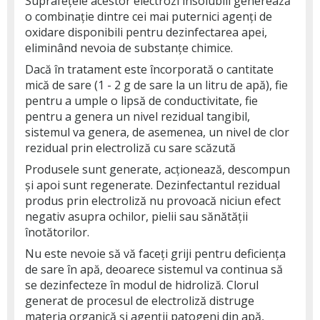
Suprafețele acestor electrozi insolubili generează
o combinație dintre cei mai puternici agenți de
oxidare disponibili pentru dezinfectarea apei,
eliminând nevoia de substanțe chimice.
Dacă în tratament este încorporată o cantitate
mică de sare (1 - 2 g de sare la un litru de apă), fie
pentru a umple o lipsă de conductivitate, fie
pentru a genera un nivel rezidual tangibil,
sistemul va genera, de asemenea, un nivel de clor
rezidual prin electroliză cu sare scăzută
Produsele sunt generate, acționează, descompun
și apoi sunt regenerate. Dezinfectantul rezidual
produs prin electroliză nu provoacă niciun efect
negativ asupra ochilor, pielii sau sănătății
înotătorilor.
Nu este nevoie să vă faceți griji pentru deficiența
de sare în apă, deoarece sistemul va continua să
se dezinfecteze în modul de hidroliză. Clorul
generat de procesul de electroliză distruge
materia organică și agenții patogeni din apă,