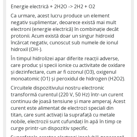
Energie electrică + 2H2O -> 2H2 + O2
Ca urmare, acest lucru produce un element
negativ suplimentar, deoarece există mai mult
electroni (energie electrică) în combinație decât
protonii. Acum există doar un singur hidroxid
încărcat negativ, cunoscut sub numele de ionul
hidroxil (OH-).
În timpul hidrolizei apar diferite reacții adverse,
care produc și specii ionice cu activitate de oxidare
și dezinfectare, cum ar fi ozonul (O3), oxigenul
monoatomic (O1) și peroxidul de hidrogen (H2O2).
Circuitele dispozitivului nostru electronic
transformă curentul (220 V, 50 Hz) într-un curent
continuu de joasă tensiune și mare amperaj. Acest
curent este alimentat de electrozi speciali din
titan, care sunt activați la suprafață cu metale
nobile, electrozii sunt cufundați în apă în timp ce
curge printr-un dispozitiv specific.