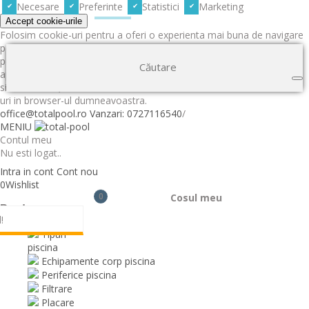
Necesare
Preferinte
Statistici
Marketing
Accept cookie-urile
Folosim cookie-uri pentru a oferi o experienta mai buna de navigare
pe site-ul nostru, pentru a analiza traficul de pe site, pentru a
personaliza continutul si pentru a servi anunturi directionate. Prin
apasarea butonul de confirmare sau prin continuarea navigarii pe
site-ul nostru, sunteti de acord ca site-ul nostru sa stocheze cookie-
uri in browser-ul dumneavoastra.
office@totalpool.ro
Vanzari: 0727116540
/
MENIU
Contul meu
Nu esti logat..
Intra in cont
Cont nou
0
Wishlist
0
Cosul meu
Produse
!
Tipuri
piscina
Echipamente corp piscina
Periferice piscina
Filtrare
Placare