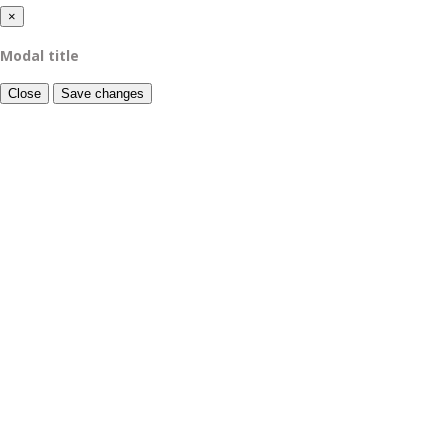
×
Modal title
Close
Save changes