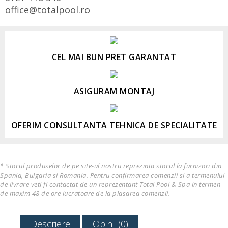
office@totalpool.ro
CEL MAI BUN PRET GARANTAT
ASIGURAM MONTAJ
OFERIM CONSULTANTA TEHNICA DE SPECIALITATE
* Stocul produselor de pe site-ul nostru reprezinta stocul la furnizori din
Spania, Bulgaria si Romania. Pentru confirmarea comenzii si a termenului
de livrare veti fi contactat de un reprezentant Total Pool & Spa in termen
de maxim 48 de ore lucratoare de la plasarea comenzii.
Descriere
Opinii (0)