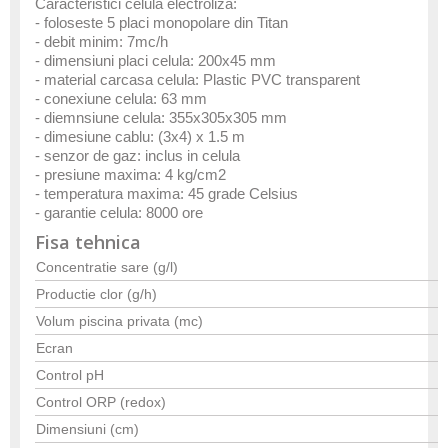
Caracteristici celula electroliza:
- foloseste 5 placi monopolare din Titan
- debit minim: 7mc/h
- dimensiuni placi celula: 200x45 mm
- material carcasa celula: Plastic PVC transparent
- conexiune celula: 63 mm
- diemnsiune celula: 355x305x305 mm
- dimesiune cablu: (3x4) x 1.5 m
- senzor de gaz: inclus in celula
- presiune maxima: 4 kg/cm2
- temperatura maxima: 45 grade Celsius
- garantie celula: 8000 ore
Fisa tehnica
Concentratie sare (g/l)
Productie clor (g/h)
Volum piscina privata (mc)
Ecran
Control pH
Control ORP (redox)
Dimensiuni (cm)