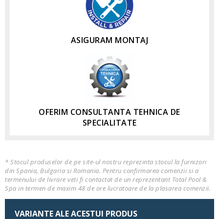
ASIGURAM MONTAJ
OFERIM CONSULTANTA TEHNICA DE
SPECIALITATE
* Stocul produselor de pe site-ul nostru reprezinta stocul la furnizori
din Spania, Bulgaria si Romania. Pentru confirmarea comenzii si a
termenului de livrare veti fi contactat de un reprezentant Total Pool &
Spa in termen de maxim 48 de ore lucratoare de la plasarea comenzii.
VARIANTE ALE ACESTUI PRODUS