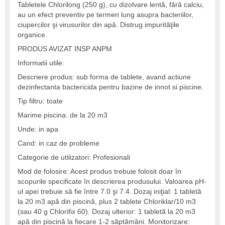
Tabletele Chlorilong (250 g), cu dizolvare lentă, fără calciu,
au un efect preventiv pe termen lung asupra bacteriilor,
ciupercilor şi virusurilor din apă. Distrug impurităţile
organice.
PRODUS AVIZAT INSP ANPM
Informatii utile:
Descriere produs: sub forma de tablete, avand actiune
dezinfectanta bactericida pentru bazine de innot si piscine.
Tip filtru: toate
Marime piscina: de la 20 m3
Unde: in apa
Cand: in caz de probleme
Categorie de utilizatori: Profesionali
Mod de folosire: Acest produs trebuie folosit doar în
scopurile specificate în descrierea produsului. Valoarea pH-
ul apei trebuie să fie între 7.0 şi 7.4. Dozaj iniţial: 1 tabletă
la 20 m3 apă din piscină, plus 2 tablete Chloriklar/10 m3
(sau 40 g Chlorifix 60). Dozaj ulterior: 1 tabletă la 20 m3
apă din piscină la fiecare 1-2 săptămâni. Monitorizare: