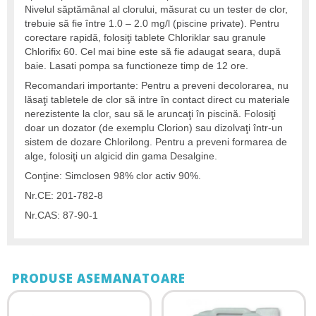
Nivelul săptămânal al clorului, măsurat cu un tester de clor,
trebuie să fie între 1.0 – 2.0 mg/l (piscine private). Pentru
corectare rapidă, folosiţi tablete Chloriklar sau granule
Chlorifix 60. Cel mai bine este să fie adaugat seara, după
baie. Lasati pompa sa functioneze timp de 12 ore.
Recomandari importante: Pentru a preveni decolorarea, nu
lăsaţi tabletele de clor să intre în contact direct cu materiale
nerezistente la clor, sau să le aruncaţi în piscină. Folosiţi
doar un dozator (de exemplu Clorion) sau dizolvaţi într-un
sistem de dozare Chlorilong. Pentru a preveni formarea de
alge, folosiţi un algicid din gama Desalgine.
Conţine: Simclosen 98% clor activ 90%.
Nr.CE: 201-782-8
Nr.CAS: 87-90-1
PRODUSE ASEMANATOARE