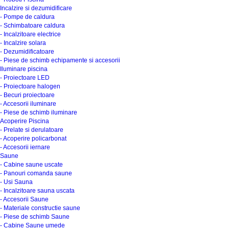
Incalzire si dezumidificare
- Pompe de caldura
- Schimbatoare caldura
- Incalzitoare electrice
- Incalzire solara
- Dezumidificatoare
- Piese de schimb echipamente si accesorii
Iluminare piscina
- Proiectoare LED
- Proiectoare halogen
- Becuri proiectoare
- Accesorii iluminare
- Piese de schimb iluminare
Acoperire Piscina
- Prelate si derulatoare
- Acoperire policarbonat
- Accesorii iernare
Saune
- Cabine saune uscate
- Panouri comanda saune
- Usi Sauna
- Incalzitoare sauna uscata
- Accesorii Saune
- Materiale constructie saune
- Piese de schimb Saune
- Cabine Saune umede