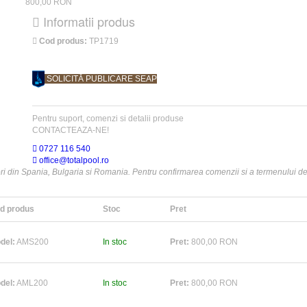
800,00 RON
Informatii produs
Cod produs:
TP1719
SOLICITĂ PUBLICARE SEAP
Pentru suport, comenzi si detalii produse
CONTACTEAZA-NE!
0727 116 540
office@totalpool.ro
zori din Spania, Bulgaria si Romania. Pentru confirmarea comenzii si a termenului de 
d produs
Stoc
Pret
del:
AMS200
In stoc
Pret:
800,00 RON
del:
AML200
In stoc
Pret:
800,00 RON