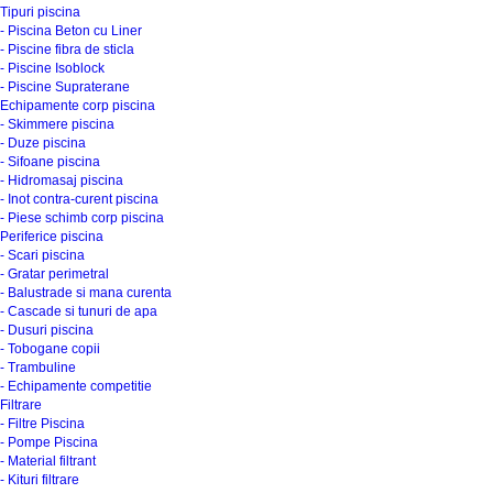
Tipuri piscina
- Piscina Beton cu Liner
- Piscine fibra de sticla
- Piscine Isoblock
- Piscine Supraterane
Echipamente corp piscina
- Skimmere piscina
- Duze piscina
- Sifoane piscina
- Hidromasaj piscina
- Inot contra-curent piscina
- Piese schimb corp piscina
Periferice piscina
- Scari piscina
- Gratar perimetral
- Balustrade si mana curenta
- Cascade si tunuri de apa
- Dusuri piscina
- Tobogane copii
- Trambuline
- Echipamente competitie
Filtrare
- Filtre Piscina
- Pompe Piscina
- Material filtrant
- Kituri filtrare