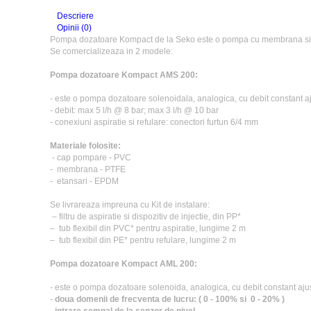
Descriere
Opinii (0)
Pompa dozatoare Kompact de la Seko este o pompa cu membrana simpl
Se comercializeaza in 2 modele:
Pompa dozatoare Kompact
AMS 200:
- este o pompa dozatoare solenoidala, analogica, cu debit constant a
- debit: max 5 l/h @ 8 bar; max 3 l/h @ 10 bar
- conexiuni aspiratie si refulare: conectori furtun 6/4 mm
Materiale folosite:
- cap pompare - PVC
- membrana - PTFE
- etansari - EPDM
Se livrareaza impreuna cu Kit de instalare:
– filtru de aspiratie si dispozitiv de injectie, din PP*
– tub flexibil din PVC* pentru aspiratie, lungime 2 m
– tub flexibil din PE* pentru refulare, lungime 2 m
Pompa dozatoare Kompact AML 200:
- este o pompa dozatoare solenoida, analogica, cu debit constant aju
-
doua domenii de frecventa de lucru: ( 0 - 100% si 0 - 20% )