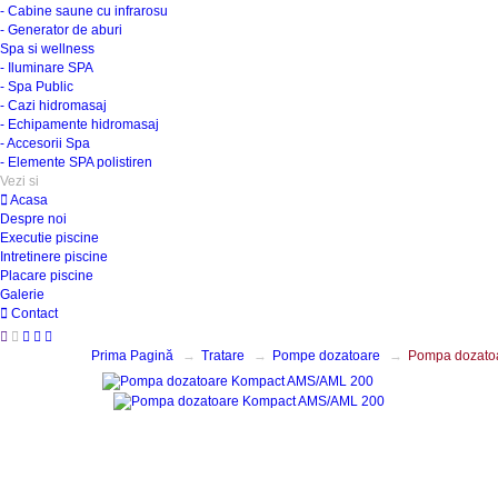
- Cabine saune cu infrarosu
- Generator de aburi
Spa si wellness
- Iluminare SPA
- Spa Public
- Cazi hidromasaj
- Echipamente hidromasaj
- Accesorii Spa
- Elemente SPA polistiren
Vezi si
Acasa
Despre noi
Executie piscine
Intretinere piscine
Placare piscine
Galerie
Contact
Prima Pagină
Tratare
Pompe dozatoare
Pompa dozato