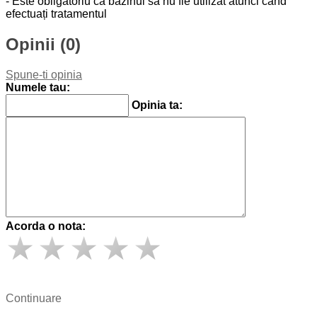
- Este obligatoriu ca bazinul să nu fie utilizat atunci când
efectuați tratamentul
Opinii (0)
Spune-ti opinia
Numele tau:
Opinia ta:
Acorda o nota:
Continuare