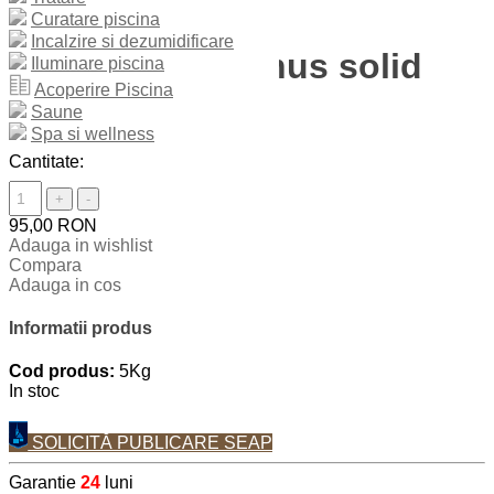
Curatare piscina
Incalzire si dezumidificare
Corector pH minus solid
Iluminare piscina
Acoperire Piscina
8kg
Saune
Spa si wellness
Cantitate:
+
-
95,00 RON
Adauga in wishlist
Compara
Adauga in cos
Informatii produs
Cod produs:
5Kg
In stoc
SOLICITĂ PUBLICARE SEAP
Garantie
24
luni