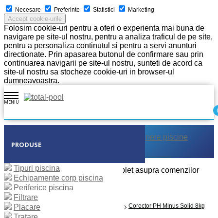
Necesare
Preferinte
Statistici
Marketing
Accept cookie-urile
Folosim cookie-uri pentru a oferi o experienta mai buna de
navigare pe site-ul nostru, pentru a analiza traficul de pe site,
pentru a personaliza continutul si pentru a servi anunturi
directionate. Prin apasarea butonul de confirmare sau prin
continuarea navigarii pe site-ul nostru, sunteti de acord ca
site-ul nostru sa stocheze cookie-uri in browser-ul
dumneavoastra.
MENIU
Acasa
Despre noi
Executie piscine
Intretinere piscine
PRODUSE
Placare piscine
Galerie
Contact
Tipuri piscina
Intra in contul tau si ai control complet asupra comenzilor
Echipamente corp piscina
Logare
Periferice piscina
Cont nou
Filtrare
Prima Pagină
Tratare
Substante Piscina
Corector PH Minus Solid 8kg
Placare
Tratare