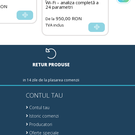
65,
De la
Wi-Fi – analiza completă a
RON
24 parametri
TVA inclu
950,00 RON
De la
TVA inclus
RETUR PRODUSE
in 14 zile de la plasarea comenzii
CONTUL TAU
Contul tau
Istoric comenzi
Producatori
Oferte speciale