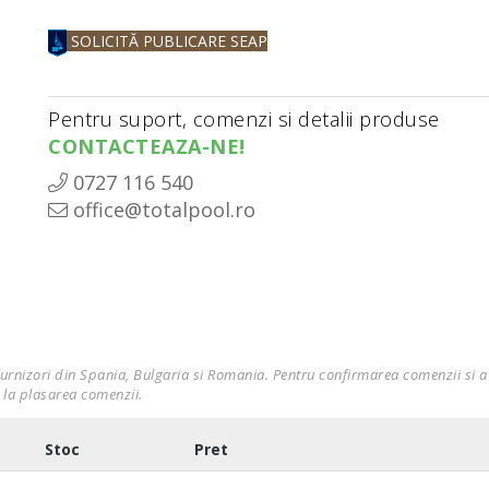
SOLICITĂ PUBLICARE SEAP
Pentru suport, comenzi si detalii produse
CONTACTEAZA-NE!
0727 116 540
office@totalpool.ro
furnizori din Spania, Bulgaria si Romania. Pentru confirmarea comenzii si a 
 la plasarea comenzii.
Stoc
Pret