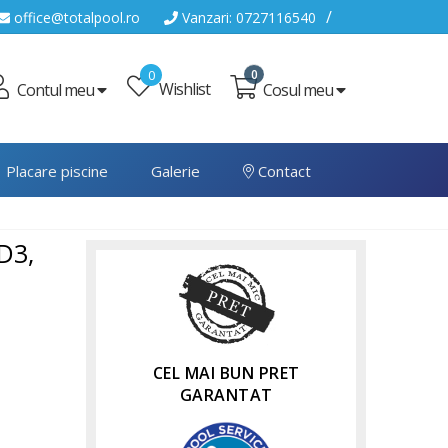
/
office@totalpool.ro
Vanzari: 0727116540
0
0
Wishlist
Cosul meu
Contul meu
Placare piscine
Galerie
Contact
D3,
CEL MAI BUN PRET
GARANTAT