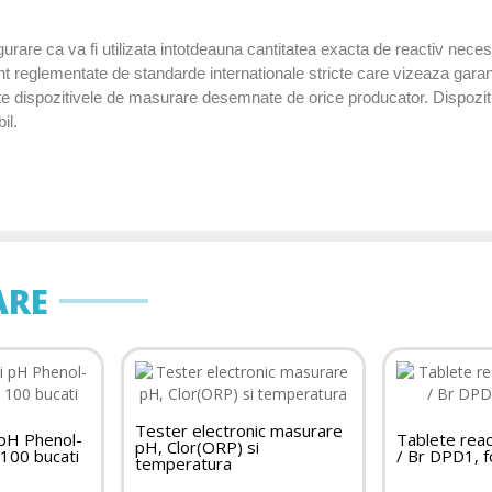
igurare ca va fi utilizata intotdeauna cantitatea exacta de reactiv neces
 reglementate de standarde internationale stricte care vizeaza garan
e dispozitivele de masurare desemnate de orice producator. Dispozitivel
il.
ARE
Tester electronic masurare
 pH Phenol-
Tablete react
pH, Clor(ORP) si
 100 bucati
/ Br DPD1, 
temperatura