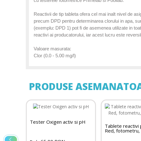
cu testerele fotometrice Primelab si Poollab.
Reactivii de tip tableta ofera cel mai inalt nivel de as
precum DPD pentru determinarea clorului in apa, sunt
(exemplu: DPD 1) pot fi de asemenea utilizate in toat
reactivi ai producatorului, iar acest lucru este reversib
Valoare masurata:
Clor (0.0 - 5.00 mg/l)
PRODUSE ASEMANATO
Tester Oxigen activ si pH
Tablete reactivi
Red, fotometru,
2.0 cu