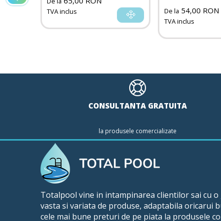
65,00 RON
De la
etă a
54,00 RON
De la
TVA inclus
TVA inclus
CONSULTANTA GRATUITA
la produsele comercializate
Totalpool vine in intampinarea clientilor sai cu 
vasta si variata de produse, adaptabila oricarui 
cele mai bune preturi de pe piata la produsele co