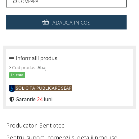
COMPARA
ADAUGA IN COS
Informatii produs
Cod produs:
Abaj
In stoc
SOLICITĂ PUBLICARE SEAP
Garantie
24
luni
Producator: Sentiotec
Pentru suport, comenzi si detalii produse