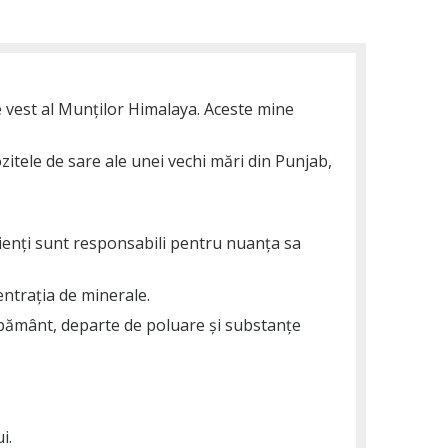
 vest al Munților Himalaya. Aceste mine
itele de sare ale unei vechi mări din Punjab,
rienți sunt responsabili pentru nuanța sa
entrația de minerale.
n pământ, departe de poluare și substanțe
i.