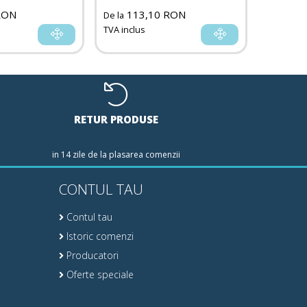
RON
113,10 RON
530
De la
De la
TVA inclus
TVA inclu
RETUR PRODUSE
in 14 zile de la plasarea comenzii
CONTUL TAU
Contul tau
Istoric comenzi
Producatori
Oferte speciale