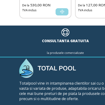
530,00 RON
127,00 RO
De la
De la
TVA inclus
TVA inclus
CONSULTANTA GRATUITA
la produsele comercializate
Totalpool vine in intampinarea clientilor sai cu 
vasta si variata de produse, adaptabila oricarui 
cele mai bune preturi de pe piata la produsele co
precum si o multitudine de oferte.