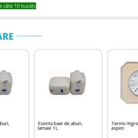
e câte 10 bucăți.
ARE
buri,
Esenta baie de aburi,
Termo-higr
lamaie 1L
aspen