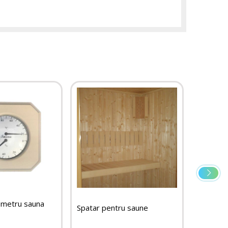
ometru sauna
Gratar p
Spatar pentru saune
sauna