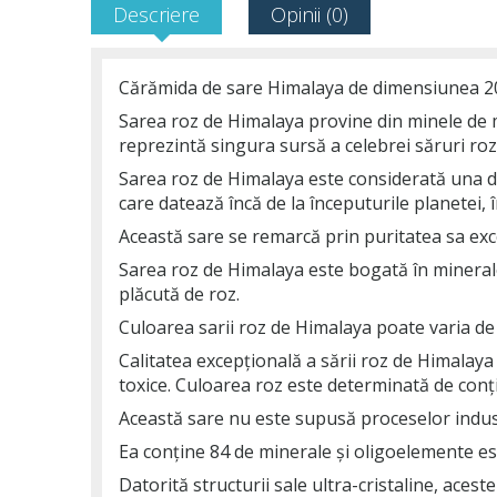
Descriere
Opinii (0)
Cărămida de sare Himalaya de dimensiunea 20
Sarea roz de Himalaya provine din minele de 
reprezintă singura sursă a celebrei săruri ro
Sarea roz de Himalaya este considerată una di
care datează încă de la începuturile planetei, 
Această sare se remarcă prin puritatea sa exc
Sarea roz de Himalaya este bogată în minerale
plăcută de roz.
Culoarea sarii roz de Himalaya poate varia de 
Calitatea excepțională a sării roz de Himalay
toxice. Culoarea roz este determinată de conți
Această sare nu este supusă proceselor industr
Ea conține 84 de minerale și oligoelemente es
Datorită structurii sale ultra-cristaline, acest