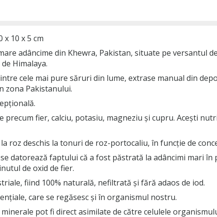
 x 10 x 5 cm
mare adâncime din Khewra, Pakistan, situate pe versantul de
z de Himalaya.
ntre cele mai pure săruri din lume, extrase manual din depoz
în zona Pakistanului.
epțională.
 precum fier, calciu, potasiu, magneziu și cupru. Acești nut
la roz deschis la tonuri de roz-portocaliu, în funcție de conc
a se datorează faptului că a fost păstrată la adâncimi mari î
nutul de oxid de fier.
iale, fiind 100% naturală, nefiltrată și fără adaos de iod.
ențiale, care se regăsesc și în organismul nostru.
e minerale pot fi direct asimilate de către celulele organismulu