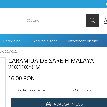
Despre noi
Executie piscine
Intretinere piscine
laya 20x10x5cm
CARAMIDA DE SARE HIMALAYA
20X10X5CM
16,00 RON
Adauga in wishlist
Compara
ADAUGA IN COS