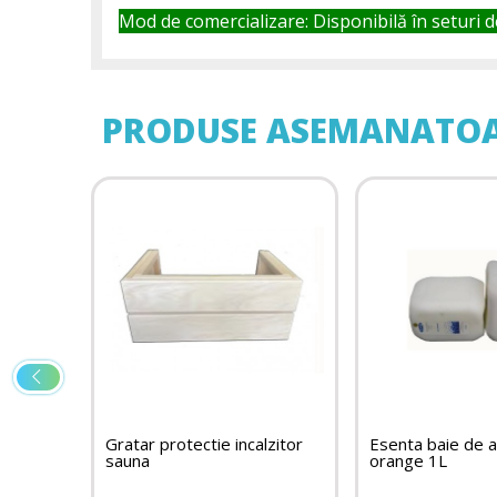
Mod de comercializare: Disponibilă în seturi d
PRODUSE ASEMANATO
Gratar protectie incalzitor
Esenta baie de a
sauna
orange 1L