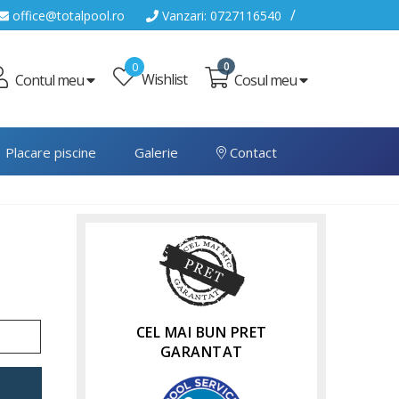
/
office@totalpool.ro
Vanzari: 0727116540
0
0
Wishlist
Cosul meu
Contul meu
Placare piscine
Galerie
Contact
CEL MAI BUN PRET
GARANTAT