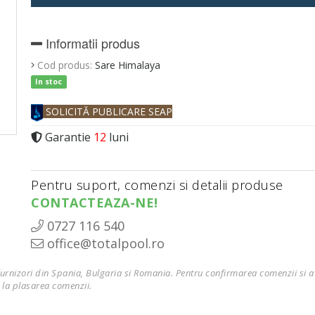
Informatii produs
Cod produs:
Sare Himalaya
In stoc
SOLICITĂ PUBLICARE SEAP
Garantie
12
luni
Pentru suport, comenzi si detalii produse
CONTACTEAZA-NE!
0727 116 540
office@totalpool.ro
furnizori din Spania, Bulgaria si Romania. Pentru confirmarea comenzii si a 
 la plasarea comenzii.