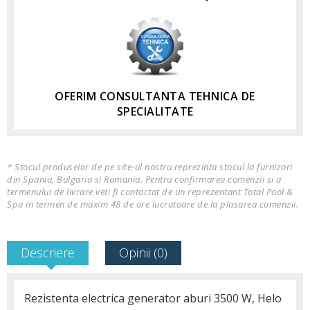
OFERIM CONSULTANTA TEHNICA DE
SPECIALITATE
* Stocul produselor de pe site-ul nostru reprezinta stocul la furnizori
din Spania, Bulgaria si Romania. Pentru confirmarea comenzii si a
termenului de livrare veti fi contactat de un reprezentant Total Pool &
Spa in termen de maxim 48 de ore lucratoare de la plasarea comenzii.
Descriere
Opinii (0)
Rezistenta electrica generator aburi 3500 W, Helo