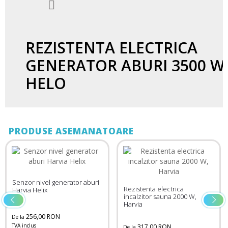

REZISTENTA ELECTRICA
GENERATOR ABURI 3500 W
HELO
PRODUSE ASEMANATOARE
aburi
Senzor temperatura
Rezistenta electrica
generator aburi Helo
incalzitor sauna 2000 W,
Harvia
833,00 RON
De la
TVA inclus
317,00 RON
De la