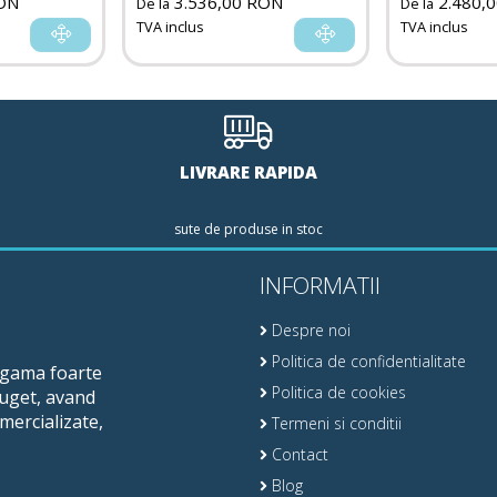
ON
3.536,00 RON
2.480,
De la
De la
TVA inclus
TVA inclus
LIVRARE RAPIDA
sute de produse in stoc
INFORMATII
Despre noi
Politica de confidentialitate
o gama foarte
Politica de cookies
buget, avand
mercializate,
Termeni si conditii
Contact
Blog