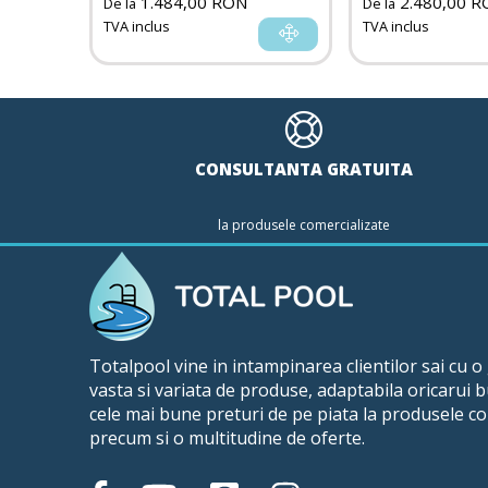
1.484,00 RON
2.480,00 R
De la
De la
TVA inclus
TVA inclus
CONSULTANTA GRATUITA
la produsele comercializate
Totalpool vine in intampinarea clientilor sai cu 
vasta si variata de produse, adaptabila oricarui 
cele mai bune preturi de pe piata la produsele co
precum si o multitudine de oferte.