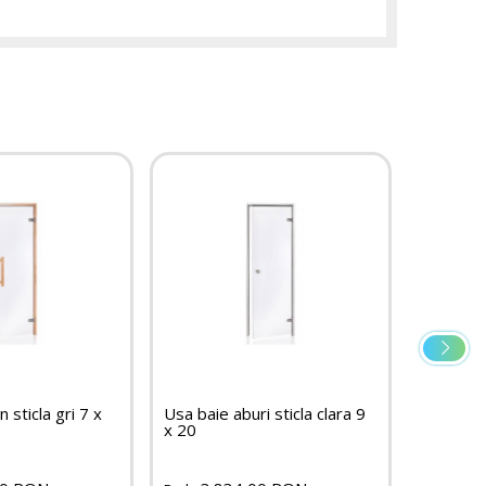
 sticla gri 7 x
Usa baie aburi sticla clara 9
Usa sauna
x 20
700 x 2