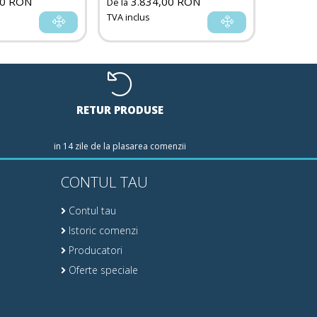
00 RON
3.834,00 RON
1.4
De la
De la
TVA inclus
TVA inclu
RETUR PRODUSE
in 14 zile de la plasarea comenzii
CONTUL TAU
Contul tau
Istoric comenzi
Producatori
Oferte speciale