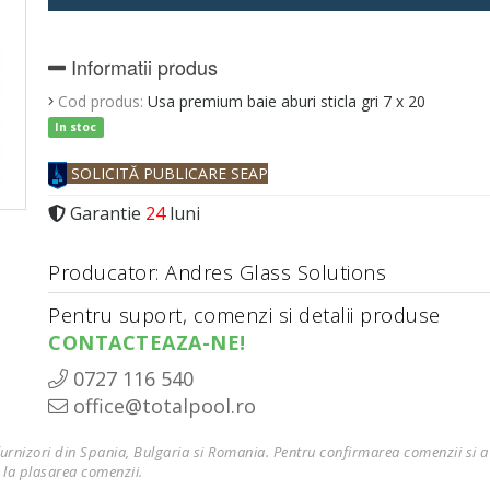
Informatii produs
Cod produs:
Usa premium baie aburi sticla gri 7 x 20
In stoc
SOLICITĂ PUBLICARE SEAP
Garantie
24
luni
Producator: Andres Glass Solutions
Pentru suport, comenzi si detalii produse
CONTACTEAZA-NE!
0727 116 540
office@totalpool.ro
furnizori din Spania, Bulgaria si Romania. Pentru confirmarea comenzii si a 
 la plasarea comenzii.