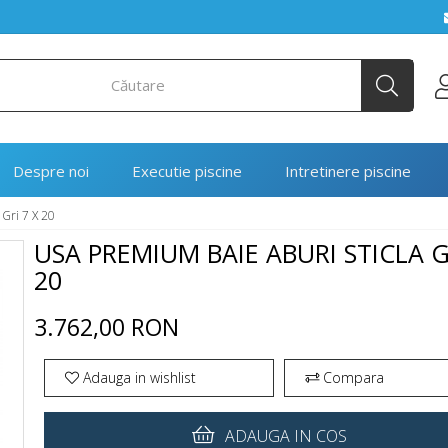
Despre noi
Executie piscine
Intretinere piscine
 Gri 7 X 20
USA PREMIUM BAIE ABURI STICLA G
20
3.762,00 RON
Adauga in wishlist
Compara
ADAUGA IN COS