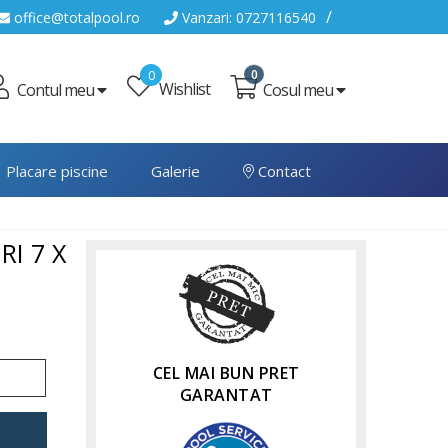
/
office@totalpool.ro
Vanzari: 0727116540
0
0
Wishlist
Cosul meu
Contul meu
Placare piscine
Galerie
Contact
RI 7 X
CEL MAI BUN PRET
GARANTAT