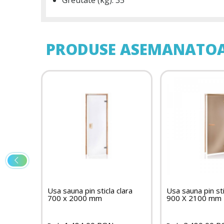
Greutate (kg): 35
PRODUSE ASEMANATO
clara 9
Usa sauna pin sticla clara
Usa sauna pin st
700 x 2000 mm
900 X 2100 mm