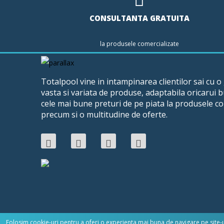
CONSULTANTA GRATUITA
la produsele comercializate
Totalpool vine in intampinarea clientilor sai cu 
vasta si variata de produse, adaptabila oricarui 
cele mai bune preturi de pe piata la produsele co
precum si o multitudine de oferte.
Folosim cookie-uri pentru a oferi o experienta mai buna de navigare pe site-ul 