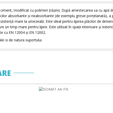
 ciment, modificat cu polimeri (răşini). După amestecarea sa cu apă dev
plăcilor absorbante şi neabsorbante (de exemplu gresie porţelanată), a 
zistenţă mare la umezeală. Este ideal pentru lipirea plăcilor de dimensiun
re un timp mare pentru lipire. Este utilizat în spaţii interioare şi exteri
tate cu EN 12004 şi EN 12002.
lei si de natura suportului.
ARE