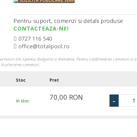
SOLICITĂ PUBLICARE SEAP
Pentru suport, comenzi si detalii produse
CONTACTEAZA-NE!
0727 116 540
office@totalpool.ro
furnizori din Spania, Bulgaria si Romania. Pentru confirmarea comenzii si a 
 la plasarea comenzii.
Stoc
Pret
70,00 RON
-
In stoc