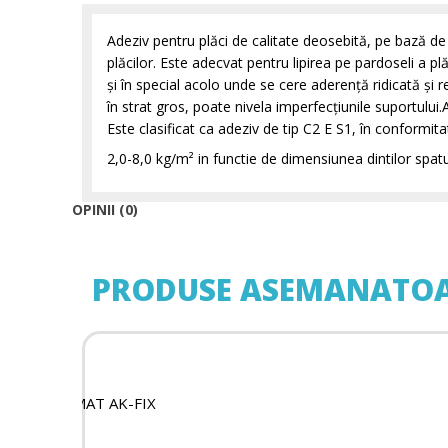
Adeziv pentru plăci de calitate deosebită, pe bază de
plăcilor. Este adecvat pentru lipirea pe pardoseli a 
şi în special acolo unde se cere aderenţă ridicată şi re
în strat gros, poate nivela imperfecţiunile suportului.A
Este clasificat ca adeziv de tip C2 Ε S1, în conformi
2,0-8,0 kg/m² in functie de dimensiunea dintilor spatu
OPINII (0)
PRODUSE ASEMANATO
ISOMAT AK-FIX