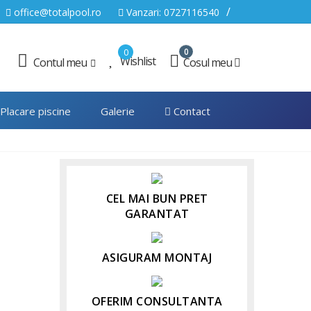
/
office@totalpool.ro
Vanzari: 0727116540
0
0
Wishlist
Cosul meu
Contul meu
Placare piscine
Galerie
Contact
CEL MAI BUN PRET
GARANTAT
ASIGURAM MONTAJ
OFERIM CONSULTANTA