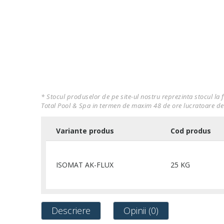
* Stocul produselor de pe site-ul nostru reprezinta stocul la 
Total Pool & Spa in termen de maxim 48 de ore lucratoare de
Variante produs
Cod produs
ISOMAT AK-FLUX
25 KG
Descriere
Opinii (0)