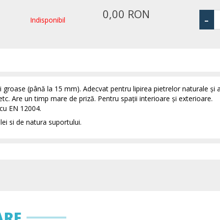
0,00 RON
-
Indisponibil
i groase (până la 15 mm). Adecvat pentru lipirea pietrelor naturale şi 
tc. Are un timp mare de priză. Pentru spaţii interioare şi exterioare.
m cu EN 12004.
lei si de natura suportului.
ARE