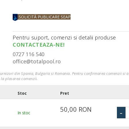
SOLICITĂ PUBLICARE SEAP
Pentru suport, comenzi si detalii produse
CONTACTEAZA-NE!
0727 116 540
office@totalpool.ro
furnizori din Spania, Bulgaria si Romania. Pentru confirmarea comenzii si a 
 la plasarea comenzii.
Stoc
Pret
50,00 RON
-
In stoc