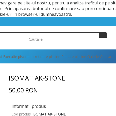
vigare pe site-ul nostru, pentru a analiza traficul de pe sit
te. Prin apasarea butonul de confirmare sau prin continuarea
ookie-uri in browser-ul dumneavoastra.
oi
Executie piscine
Intretinere piscine
Placare piscine
Galerie
Contact
ISOMAT AK-STONE
50,00 RON
Informatii produs
Cod produs:
ISOMAT AK-STONE