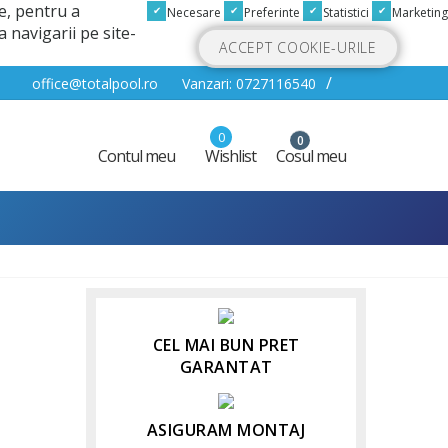
e, pentru a
Necesare
Preferinte
Statistici
Marketing
 navigarii pe site-
ACCEPT COOKIE-URILE
/
office@totalpool.ro
Vanzari: 0727116540
0
0
Wishlist
Cosul meu
Contul meu
CEL MAI BUN PRET
GARANTAT
ASIGURAM MONTAJ