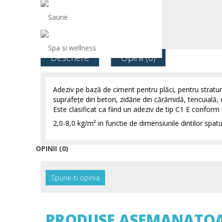
Saune
Spa si wellness
Descriere
Opinii (0)
Adeziv pe bază de ciment pentru plăci, pentru stratur
suprafeţe din beton, zidărie din cărămidă, tencuială, e
Este clasificat ca fiind un adeziv de tip C1 E confor
2,0-8,0 kg/m² in functie de dimensiunile dintilor spatu
OPINII (0)
Spune-ti opinia
PRODUSE ASEMANATO