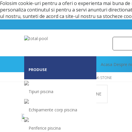
Folosim cookie-uri pentru a oferi o experienta mai buna de na
personaliza continutul si pentru a servi anunturi directiona
ul nostru, sunteti de acord ca site-ul nostru sa stocheze c
Acasa
Despre n
PRODUSE
Prima Pagină
Adezivi
Placare
ISOMAT AK-STONE
Tipuri piscina
Echipamente corp piscina
Periferice piscina