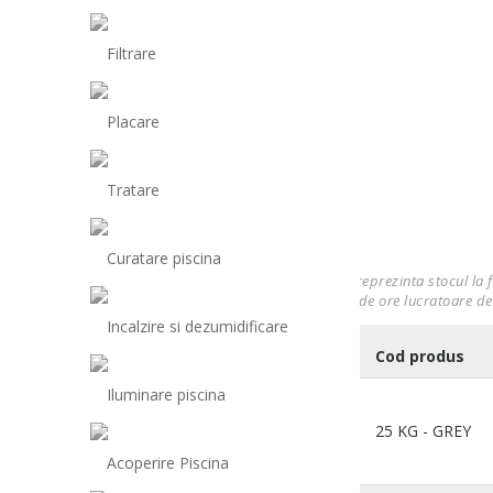
Filtrare
Placare
Tratare
Curatare piscina
* Stocul produselor de pe site-ul nostru reprezinta stocul la 
Total Pool & Spa in termen de maxim 48 de ore lucratoare de
Incalzire si dezumidificare
Variante produs
Cod produs
Iluminare piscina
ISOMAT AK-STONE 25 KG
25 KG - GREY
GREY
Acoperire Piscina